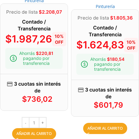
Pinturería
Pinturería
Precio de lista
$
2.208,07
Precio de lista
$
1.805,36
Contado /
Contado /
Transferencia
Transferencia
$
1.987,26
10%
$
1.624,83
OFF
10%
OFF
Ahorrás
$
220,81
pagando por
Ahorrás
$
180,54
transferencia
pagando por
transferencia
3 cuotas sin interés
3 cuotas sin interés
de
de
$
736,02
$
601,79
AÑADIR AL CARRITO
AÑADIR AL CARRITO