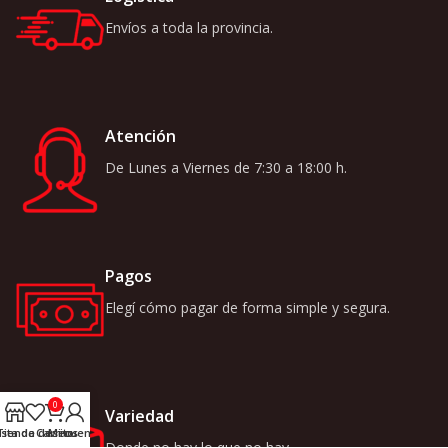
Envíos a toda la provincia.
Atención
De Lunes a Viernes de 7:30 a 18:00 h.
Pagos
Elegí cómo pagar de forma simple y segura.
0
Variedad
ista de deseos
Tienda
Carrito
Mi cuenta
Donde no hay lo que no hay.