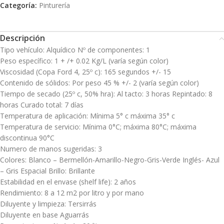
Categoría:
Pinturería
Descripción
Tipo vehículo: Alquídico Nº de componentes: 1
Peso específico: 1 + /+ 0.02 Kg/L (varía según color)
Viscosidad (Copa Ford 4, 25º c): 165 segundos +/- 15
Contenido de sólidos: Por peso 45 % +/- 2 (varía según color)
Tiempo de secado (25º c, 50% hra): Al tacto: 3 horas Repintado: 8
horas Curado total: 7 días
Temperatura de aplicación: Mínima 5° c máxima 35° c
Temperatura de servicio: Mínima 0°C; máxima 80°C; máxima
discontinua 90°C
Numero de manos sugeridas: 3
Colores: Blanco – Bermellón-Amarillo-Negro-Gris-Verde Inglés- Azul
– Gris Espacial Brillo: Brillante
Estabilidad en el envase (shelf life): 2 años
Rendimiento: 8 a 12 m2 por litro y por mano
Diluyente y limpieza: Tersirrás
Diluyente en base Aguarrás