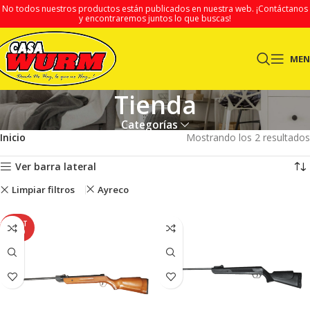
No todos nuestros productos están publicados en nuestra web.
¡Contáctanos
y encontraremos juntos lo que buscas!
ME
Tienda
Categorías
Inicio
Mostrando los 2 resultados
Ver barra lateral
Limpiar filtros
Ayreco
AGOT
ADO