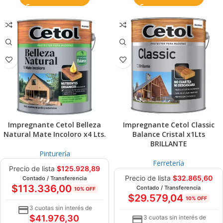
Impregnante Cetol Belleza
Impregnante Cetol Classic
Natural Mate Incoloro x4 Lts.
Balance Cristal x1Lts
BRILLANTE
Pinturería
Ferretería
Precio de lista
$
125.928,89
Precio de lista
$
32.865,60
Contado / Transferencia
$
113.336,00
Contado / Transferencia
10% OFF
$
29.579,04
10% OFF
3 cuotas sin interés de
$
41.976,30
3 cuotas sin interés de