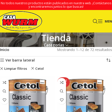
No todos nuestros productos están publicados en nuestra web.
¡Contáctanos
y encontraremos juntos lo que buscas!
ME
Tienda
Categorías
Inicio
Mostrando 1–12 de 72 resultados
Ver barra lateral
Limpiar filtros
Cetol
AGOT
ADO