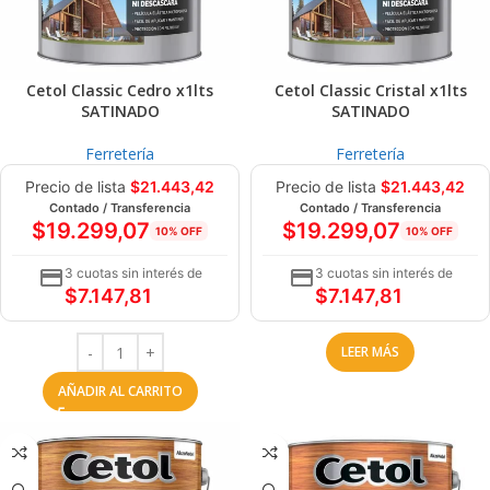
Cetol Classic Cedro x1lts
Cetol Classic Cristal x1lts
SATINADO
SATINADO
Ferretería
Ferretería
Precio de lista
$
21.443,42
Precio de lista
$
21.443,42
Contado / Transferencia
Contado / Transferencia
$
19.299,07
$
19.299,07
10% OFF
10% OFF
3 cuotas sin interés de
3 cuotas sin interés de
$
7.147,81
$
7.147,81
LEER MÁS
AÑADIR AL CARRITO