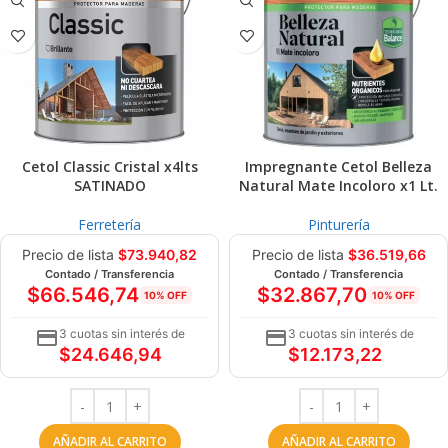
Cetol Classic Cristal x4lts
Impregnante Cetol Belleza
SATINADO
Natural Mate Incoloro x1 Lt.
Ferretería
Pinturería
Precio de lista
$
73.940,82
Precio de lista
$
36.519,66
Contado / Transferencia
Contado / Transferencia
$
66.546,74
$
32.867,70
10% OFF
10% OFF
3 cuotas sin interés de
3 cuotas sin interés de
$
24.646,94
$
12.173,22
AÑADIR AL CARRITO
AÑADIR AL CARRITO