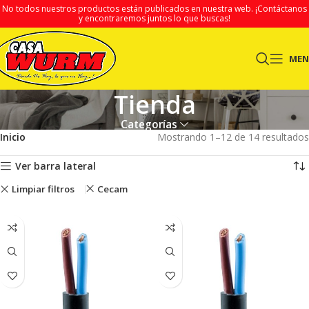
No todos nuestros productos están publicados en nuestra web.
¡Contáctanos
y encontraremos juntos lo que buscas!
ME
Tienda
Categorías
Inicio
Mostrando 1–12 de 14 resultados
Ver barra lateral
Limpiar filtros
Cecam