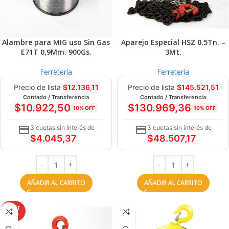
Alambre para MIG uso Sin Gas
Aparejo Especial HSZ 0.5Tn. –
E71T 0,9Mm. 900Gs.
3Mt.
Ferretería
Ferretería
Precio de lista
$
12.136,11
Precio de lista
$
145.521,51
Contado / Transferencia
Contado / Transferencia
$
10.922,50
$
130.969,36
10% OFF
10% OFF
3 cuotas sin interés de
3 cuotas sin interés de
$
4.045,37
$
48.507,17
AÑADIR AL CARRITO
AÑADIR AL CARRITO
AGOT
ADO