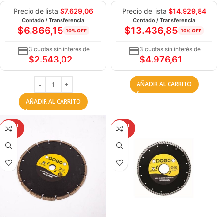
Precio de lista
$
7.629,06
Precio de lista
$
14.929,84
Contado / Transferencia
Contado / Transferencia
$
6.866,15
$
13.436,85
10% OFF
10% OFF
3 cuotas sin interés de
3 cuotas sin interés de
$
2.543,02
$
4.976,61
AÑADIR AL CARRITO
AÑADIR AL CARRITO
AGOT
AGOT
ADO
ADO