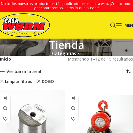
No todos nuestros productos están publicados en nuestra web.
¡Contáctanos
y encontraremos juntos lo que buscas!
ME
Tienda
Categorías
Inicio
Mostrando 1–12 de 19 resultados
Ver barra lateral
Limpiar filtros
DOGO