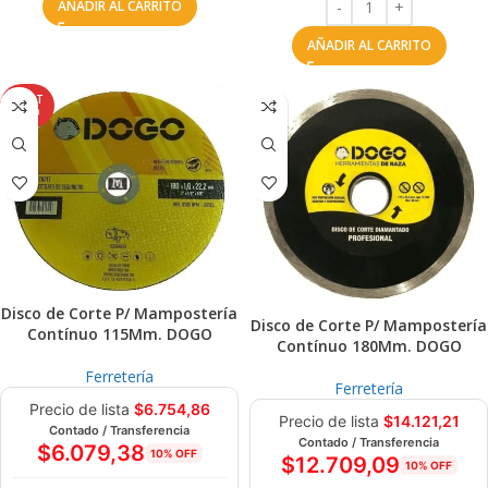
AÑADIR AL CARRITO
AÑADIR AL CARRITO
AGOT
ADO
Disco de Corte P/ Mampostería
Disco de Corte P/ Mampostería
Contínuo 115Mm. DOGO
Contínuo 180Mm. DOGO
Ferretería
Ferretería
Precio de lista
$
6.754,86
Precio de lista
$
14.121,21
Contado / Transferencia
Contado / Transferencia
$
6.079,38
10% OFF
$
12.709,09
10% OFF