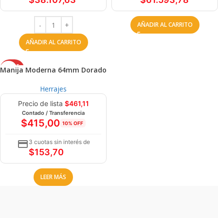
AÑADIR AL CARRITO
AÑADIR AL CARRITO
AGOT
Manija Moderna 64mm Dorado
ADO
Herrajes
Precio de lista
$
461,11
Contado / Transferencia
$
415,00
10% OFF
3 cuotas sin interés de
$
153,70
LEER MÁS