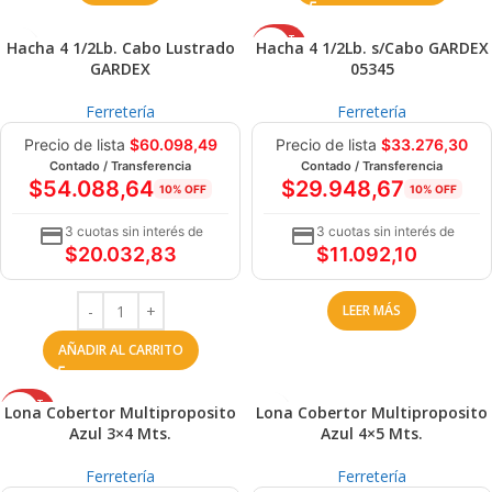
AGOT
Hacha 4 1/2Lb. Cabo Lustrado
Hacha 4 1/2Lb. s/Cabo GARDEX
ADO
GARDEX
05345
Ferretería
Ferretería
Precio de lista
$
60.098,49
Precio de lista
$
33.276,30
Contado / Transferencia
Contado / Transferencia
$
54.088,64
$
29.948,67
10% OFF
10% OFF
3 cuotas sin interés de
3 cuotas sin interés de
$
20.032,83
$
11.092,10
LEER MÁS
AÑADIR AL CARRITO
AGOT
Lona Cobertor Multiproposito
Lona Cobertor Multiproposito
ADO
Azul 3×4 Mts.
Azul 4×5 Mts.
Ferretería
Ferretería