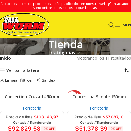
No todos nuestros productos están publicados en nuestra web.
¡Contáctanos
y encontraremos juntos lo que buscas!
ME
Tienda
Categorías
Inicio
Mostrando los 11 resultados
Ver barra lateral
Limpiar filtros
Gardex
AGOT
Concertina Cruzad 450mm
Concertina Simple 150mm
ADO
Ferretería
Ferretería
Precio de lista
$
103.143,97
Precio de lista
$
57.087,10
Contado / Transferencia
Contado / Transferencia
$
92.829,58
$
51.378,39
10% OFF
10% OFF