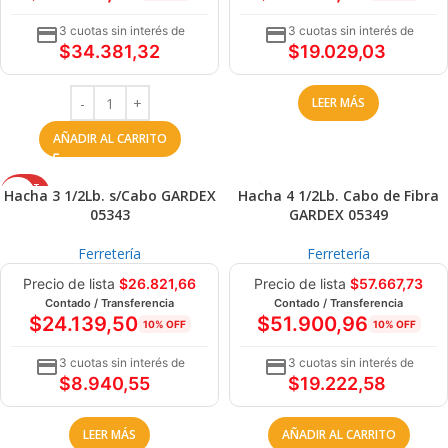
3 cuotas sin interés de
3 cuotas sin interés de
$
34.381,32
$
19.029,03
LEER MÁS
AÑADIR AL CARRITO
AGOT
Hacha 3 1/2Lb. s/Cabo GARDEX
Hacha 4 1/2Lb. Cabo de Fibra
ADO
05343
GARDEX 05349
Ferretería
Ferretería
Precio de lista
$
26.821,66
Precio de lista
$
57.667,73
Contado / Transferencia
Contado / Transferencia
$
24.139,50
$
51.900,96
10% OFF
10% OFF
3 cuotas sin interés de
3 cuotas sin interés de
$
8.940,55
$
19.222,58
LEER MÁS
AÑADIR AL CARRITO