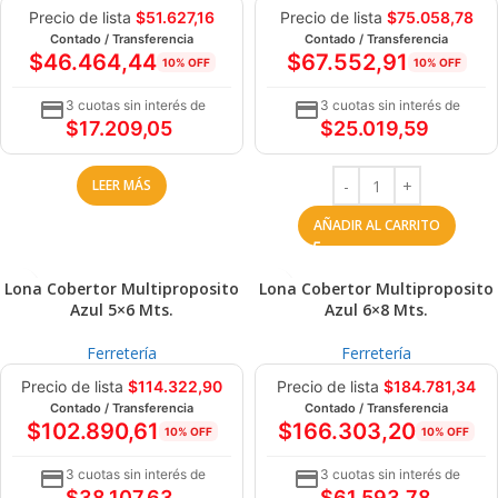
Precio de lista
$
51.627,16
Precio de lista
$
75.058,78
Contado / Transferencia
Contado / Transferencia
$
46.464,44
$
67.552,91
10% OFF
10% OFF
3 cuotas sin interés de
3 cuotas sin interés de
$
17.209,05
$
25.019,59
LEER MÁS
AÑADIR AL CARRITO
Lona Cobertor Multiproposito
Lona Cobertor Multiproposito
Azul 5×6 Mts.
Azul 6×8 Mts.
Ferretería
Ferretería
Precio de lista
$
114.322,90
Precio de lista
$
184.781,34
Contado / Transferencia
Contado / Transferencia
$
102.890,61
$
166.303,20
10% OFF
10% OFF
3 cuotas sin interés de
3 cuotas sin interés de
$
38.107,63
$
61.593,78