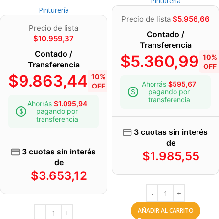
Pinturería
Pinturería
Precio de lista
$
5.956,66
Precio de lista
Contado /
$
10.959,37
Transferencia
Contado /
$
5.360,99
10%
Transferencia
OFF
$
9.863,44
10%
Ahorrás
$
595,67
OFF
pagando por
transferencia
Ahorrás
$
1.095,94
pagando por
transferencia
3 cuotas sin interés
de
3 cuotas sin interés
$
1.985,55
de
$
3.653,12
AÑADIR AL CARRITO