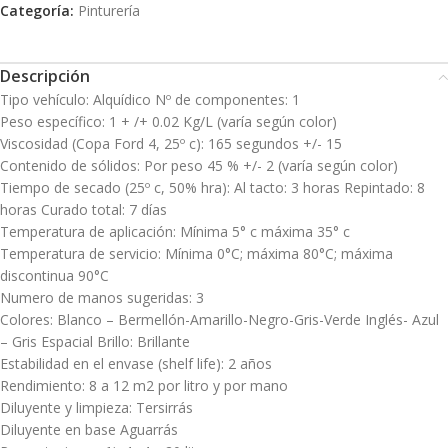
Categoría:
Pinturería
Descripción
Tipo vehículo: Alquídico Nº de componentes: 1
Peso específico: 1 + /+ 0.02 Kg/L (varía según color)
Viscosidad (Copa Ford 4, 25º c): 165 segundos +/- 15
Contenido de sólidos: Por peso 45 % +/- 2 (varía según color)
Tiempo de secado (25º c, 50% hra): Al tacto: 3 horas Repintado: 8
horas Curado total: 7 días
Temperatura de aplicación: Mínima 5° c máxima 35° c
Temperatura de servicio: Mínima 0°C; máxima 80°C; máxima
discontinua 90°C
Numero de manos sugeridas: 3
Colores: Blanco – Bermellón-Amarillo-Negro-Gris-Verde Inglés- Azul
– Gris Espacial Brillo: Brillante
Estabilidad en el envase (shelf life): 2 años
Rendimiento: 8 a 12 m2 por litro y por mano
Diluyente y limpieza: Tersirrás
Diluyente en base Aguarrás