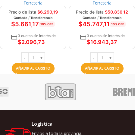
Ferretería
Ferretería
Precio de lista
$
6.290,19
Precio de lista
$
50.830,12
Contado / Transferencia
Contado / Transferencia
$
5.661,17
$
45.747,11
10% OFF
10% OFF
3 cuotas sin interés de
3 cuotas sin interés de
$
2.096,73
$
16.943,37
AÑADIR AL CARRITO
AÑADIR AL CARRITO
Logística
Envíos a toda la provincia.