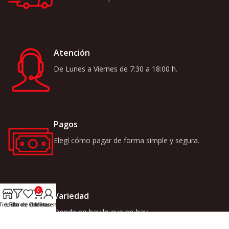
Atención
De Lunes a Viernes de 7:30 a 18:00 h.
Pagos
Elegí cómo pagar de forma simple y segura.
0
Variedad
Tienda
Lista de deseos
Filtros
Carrito
Mi cuenta
Donde no hay lo que no hay.