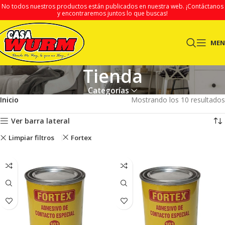
No todos nuestros productos están publicados en nuestra web.
¡Contáctanos
y encontraremos juntos lo que buscas!
ME
Tienda
Categorías
Inicio
Mostrando los 10 resultados
Ver barra lateral
Limpiar filtros
Fortex