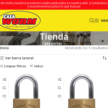
No todos nuestros productos están publicados en nuestra web.
¡Contáctanos
y encontraremos juntos lo que buscas!
ME
Tienda
Categorías
Inicio
Mostrando los 5 resultados
Ver barra lateral
Limpiar filtros
Sekur