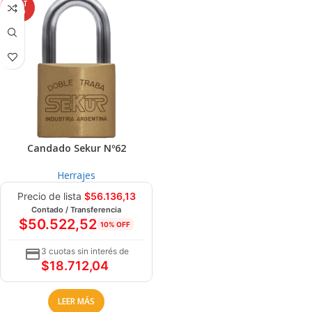
AGOT
ADO
Candado Sekur Nº62
Herrajes
Precio de lista
$
56.136,13
Contado / Transferencia
$
50.522,52
10% OFF
3 cuotas sin interés de
$
18.712,04
LEER MÁS