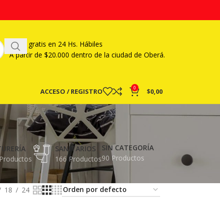
Envío gratis en 24 Hs. Hábiles
A partir
de $20.000 dentro de la ciudad de Oberá.
0
ACCESO / REGISTRO
$
0,00
SIN CATEGORÍA
TURERÍA
SANITARIOS
90 Productos
Productos
166 Productos
18
24