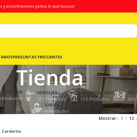
s y encontraremos juntos lo que buscas!
TANOS
PREGUNTAS FRECUENTES
Tienda
FORRAJERÍA
HERRAJES
INDUMENTARIA
PIN
4 Productos
231 Productos
113 Productos
663 
VARIOS
0 Productos
Mostrar
9
12
Corderito