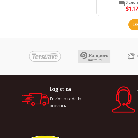
3 cuota
$
1.1
LE
Logística
Envíos a toda la
provincia.