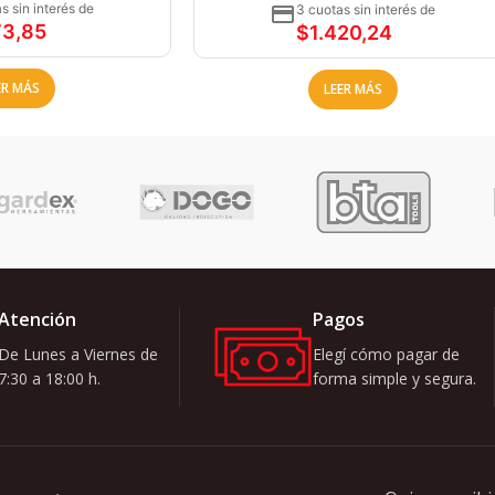
s sin interés de
3 cuotas sin interés de
73,85
$
1.420,24
ER MÁS
LEER MÁS
Atención
Pagos
De Lunes a Viernes de
Elegí cómo pagar de
7:30 a 18:00 h.
forma simple y segura.