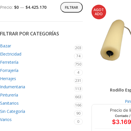
Precio:
$0
—
$4.425.170
FILTRAR
AGOT
ADO
FILTRAR POR CATEGORÍAS
Bazar
203
Electricidad
74
Ferretería
750
Forrajería
4
Herrajes
231
Indumentaria
113
Rodillo 
Pinturería
663
Pin
Sanitarios
166
Precio de l
Sin Categoría
90
Contado /
Varios
$
3.16
0