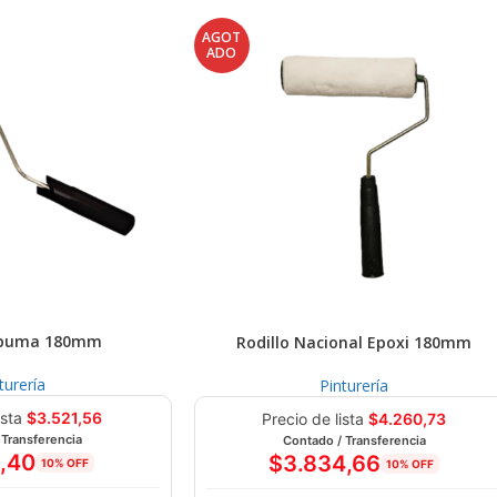
AGOT
ADO
Espuma 180mm
Rodillo Nacional Epoxi 180mm
turería
Pinturería
ista
$
3.521,56
Precio de lista
$
4.260,73
 Transferencia
Contado / Transferencia
9,40
$
3.834,66
10% OFF
10% OFF