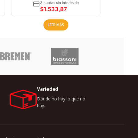
3 cuotas sin interés de
$
1.533,87
LEER MÁS
Variedad
Donde no hay lo que no
hay.