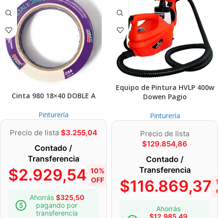
Equipo de Pintura HVLP 400w
Cinta 980 18×40 DOBLE A
Dowen Pagio
Pinturería
Pinturería
Precio de lista
$
3.255,04
Precio de lista
$
129.854,86
Contado /
Transferencia
Contado /
Transferencia
$
2.929,54
10%
OFF
$
116.869,37
Ahorrás
$
325,50
pagando por
Ahorrás
transferencia
$
12.985,49