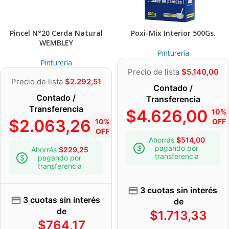
Pincel N°20 Cerda Natural
Poxi-Mix Interior 500Gs.
WEMBLEY
Pinturería
Pinturería
Precio de lista
$
5.140,00
Precio de lista
$
2.292,51
Contado /
Contado /
Transferencia
Transferencia
$
4.626,00
10%
$
2.063,26
10%
OFF
OFF
Ahorrás
$
514,00
pagando por
Ahorrás
$
229,25
transferencia
pagando por
transferencia
3 cuotas sin interés
3 cuotas sin interés
de
de
$
1.713,33
$
764,17