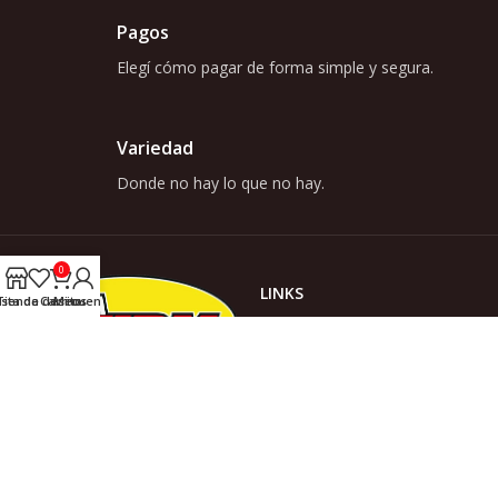
Pagos
Elegí cómo pagar de forma simple y segura.
Variedad
Donde no hay lo que no hay.
0
LINKS
ista de deseos
Tienda
Carrito
Mi cuenta
INICIO
TIENDA
ACERCA DE NOSOTROS
Somos Casa Wurm, donde no
hay lo que no hay!
CONTACTO
NOVEDADES
CATEGORÍAS