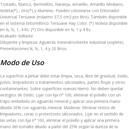
Tostado, Blanco, Bermellón, Naranja, Amarillo, Amarillo Mediano,
Violeta(*) , Oro(*) y Aluminio. Pueden colorearse con Entonador
Universal Tersuave (máximo 37,5 cm3 por litro). También disponible
en el sistema tintométrico Tersuave Hay Color. (*) Violeta disponible
en ¼, ½, 1, 4 lts. (*) Oro disponible en ¼, 1 y 4 lts.
Acabado: brillante
Diluyente y limpieza: Aguarrás mineral/solvente industrial (soplete)
Presentaciones:¼, ½, 1, 4 y 20 litros.
Modo de Uso
La superficie a pintar debe estar limpia, seca, libre de grasitud, óxido,
polvo, limpiadores o tratamientos siliconados, partes flojas y otros
contaminantes. Sobre superficies nuevas:Hierro: No deben quedar
vestigios de óxido. Lijar con lija n° 100, eliminar el polvillo con un
trapo embebido en aguarrás mineral y aplicar una primera mano
diluida 20% con aguarrás mineral. Maderas: Eliminar restos de
limpiadores, ceras o protectores siliconados. Lijar en el sentido de
las vetas con lija n° 100, eliminar el polvillo y aplicar una primera
mano del esmalte diluido a partir del 25% según la dureza de la