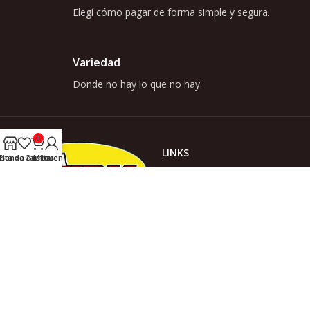
Elegí cómo pagar de forma simple y segura.
Variedad
Donde no hay lo que no hay.
0
LINKS
ista de deseos
Tienda
Carrito
Mi cuenta
INICIO
TIENDA
ACERCA DE NOSOTROS
Somos Casa Wurm, donde no
hay lo que no hay!
CONTACTO
NOVEDADES
CATEGORÍAS
Bazar