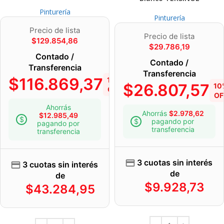
Pinturería
Pinturería
Precio de lista
Precio de lista
$
129.854,86
$
29.786,19
Contado /
Contado /
Transferencia
Transferencia
$
116.869,37
10%
$
26.807,57
10
OFF
OF
Ahorrás
Ahorrás
$
2.978,62
$
12.985,49
pagando por
pagando por
transferencia
transferencia
3 cuotas sin interés
3 cuotas sin interés
de
de
$
9.928,73
$
43.284,95