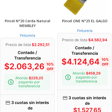
Pincel N°20 Cerda Natural
Pincel ONE N°25 EL GALGO
WEMBLEY
Pinturería
Pinturería
Precio de lista
$
4.582,94
Precio de lista
$
2.292,51
Contado /
Contado /
Transferencia
Transferencia
$
4.124,64
10%
$
2.063,26
10%
OFF
OFF
Ahorrás
$
458,29
pagando por
Ahorrás
$
229,25
transferencia
pagando por
transferencia
3 cuotas sin interés
3 cuotas sin interés
de
de
$
1.527,65