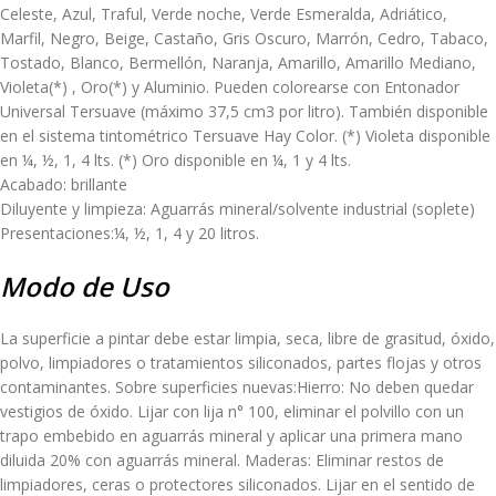
Celeste, Azul, Traful, Verde noche, Verde Esmeralda, Adriático,
Marfil, Negro, Beige, Castaño, Gris Oscuro, Marrón, Cedro, Tabaco,
Tostado, Blanco, Bermellón, Naranja, Amarillo, Amarillo Mediano,
Violeta(*) , Oro(*) y Aluminio. Pueden colorearse con Entonador
Universal Tersuave (máximo 37,5 cm3 por litro). También disponible
en el sistema tintométrico Tersuave Hay Color. (*) Violeta disponible
en ¼, ½, 1, 4 lts. (*) Oro disponible en ¼, 1 y 4 lts.
Acabado: brillante
Diluyente y limpieza: Aguarrás mineral/solvente industrial (soplete)
Presentaciones:¼, ½, 1, 4 y 20 litros.
Modo de Uso
La superficie a pintar debe estar limpia, seca, libre de grasitud, óxido,
polvo, limpiadores o tratamientos siliconados, partes flojas y otros
contaminantes. Sobre superficies nuevas:Hierro: No deben quedar
vestigios de óxido. Lijar con lija n° 100, eliminar el polvillo con un
trapo embebido en aguarrás mineral y aplicar una primera mano
diluida 20% con aguarrás mineral. Maderas: Eliminar restos de
limpiadores, ceras o protectores siliconados. Lijar en el sentido de