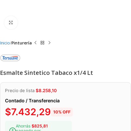
Clic para ampliar
Inicio
Pinturería
Esmalte Sintetico Tabaco x1/4 Lt
Precio de lista
$
8.258,10
Contado / Transferencia
$
7.432,29
10% OFF
Ahorrás
$
825,81
pagando por