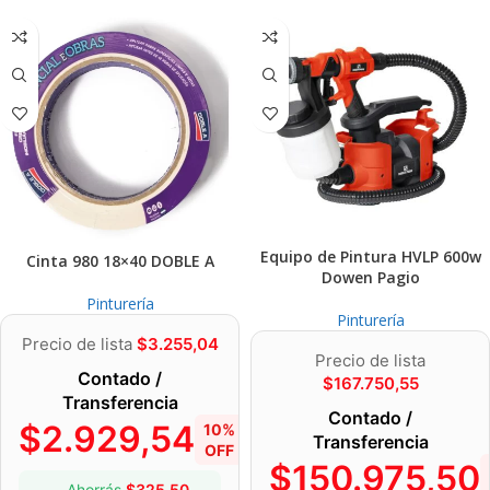
Equipo de Pintura HVLP 600w
Cinta 980 18×40 DOBLE A
Dowen Pagio
Pinturería
Pinturería
Precio de lista
$
3.255,04
Precio de lista
Contado /
$
167.750,55
Transferencia
Contado /
$
2.929,54
10%
Transferencia
OFF
$
150.975,50
Ahorrás
$
325,50