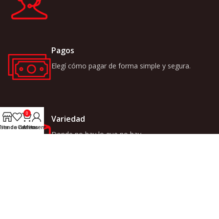
Pagos
Elegí cómo pagar de forma simple y segura.
0
Variedad
ista de deseos
Tienda
Carrito
Mi cuenta
Donde no hay lo que no hay.
LINKS
INICIO