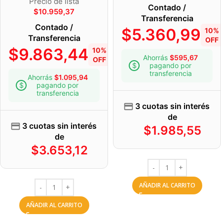
Precio de lista
Contado /
$
10.959,37
Transferencia
Contado /
$
5.360,99
10%
Transferencia
OFF
$
9.863,44
10%
Ahorrás
$
595,67
OFF
pagando por
transferencia
Ahorrás
$
1.095,94
pagando por
transferencia
3 cuotas sin interés
de
3 cuotas sin interés
$
1.985,55
de
$
3.653,12
AÑADIR AL CARRITO
AÑADIR AL CARRITO