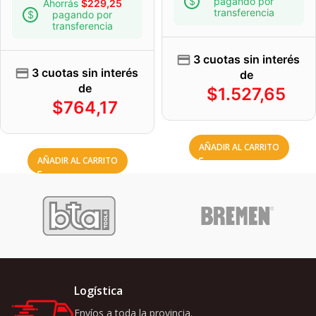
pagando por
Ahorrás
$
229,25
transferencia
pagando por
transferencia
3 cuotas sin interés
3 cuotas sin interés
de
de
$
1.527,65
$
764,17
AÑADIR AL CARRITO
AÑADIR AL CARRITO
Logística
Envíos a toda la provincia.