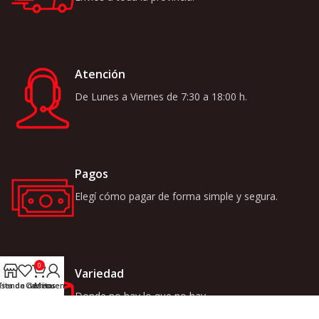
Atención
De Lunes a Viernes de 7:30 a 18:00 h.
Pagos
Elegí cómo pagar de forma simple y segura.
0
Variedad
ista de deseos
Tienda
Carrito
Mi cuenta
Donde no hay lo que no hay.