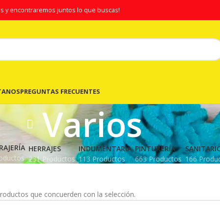
s y encontraremos juntos lo que buscas!
TANOS
PREGUNTAS FRECUENTES
Varios
RAJERÍA
HERRAJES
INDUMENTARIA
PINTURERÍA
SANITARI
oductos
231 Productos
113 Productos
663 Productos
166 Produ
roductos que concuerden con la selección.