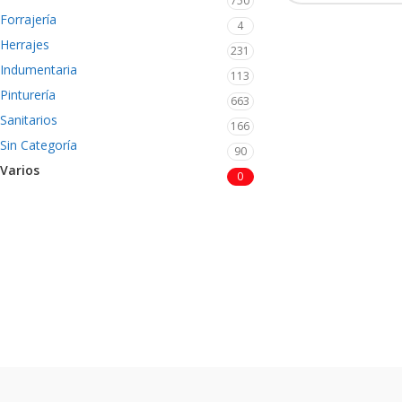
750
Forrajería
4
Herrajes
231
Indumentaria
113
Pinturería
663
Sanitarios
166
Sin Categoría
90
Varios
0