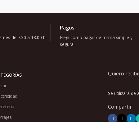
Pagos
rnes de 7:30 a 18:00 h.
Elegí cómo pagar de forma simple y
segura.
Quiero recibi
ATEGORÍAS
zar
Se utilizará de
ectricidad
Compartir
rretería
rrajes
nturería
nitarios