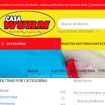
o todos nuestros productos están publicados en nuestra web.
¡Contáctano
SELECCIONAR CATEGORÍA
NUESTRA HISTORIA
CONTAC
CATEGORÍAS
FOR
BAZAR
ELECTRICIDAD
FERRETERÍA
4 Pr
203 Productos
74 Productos
750 Productos
FILTRAR POR CATEGORÍAS
Inicio
Varios
Bazar
203
No se encontraron p
Electricidad
74
Ferretería