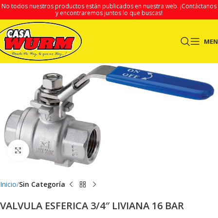
No todos nuestros productos están publicados en nuestra web.
¡Contáctanos
y encontraremos juntos lo que buscas!
ME
Clic para ampliar
Inicio
Sin Categoría
VALVULA ESFERICA 3/4″ LIVIANA 16 BAR