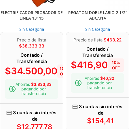
ELECTRIFICADOR PROBADOR DE
REGATON DOBLE LABIO 2 1/2″
LINEA 13115
ADC/314
Sin Categoría
Sin Categoría
Precio de lista
Precio de lista
$
463,22
$
38.333,33
Contado /
Contado /
Transferencia
Transferencia
$
416,90
10%
$
34.500,00
OFF
10%
OFF
Ahorrás
$
46,32
pagando por
Ahorrás
$
3.833,33
transferencia
pagando por
transferencia
3 cuotas sin interés
3 cuotas sin interés
de
de
$
154,41
$
12.777,78