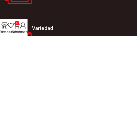
0
Variedad
ista de deseos
Tienda
Carrito
Mi cuenta
Donde no hay lo que no hay.
LINKS
INICIO
TIENDA
ACERCA DE NOSOTROS
Somos Casa Wurm, donde no
hay lo que no hay!
CONTACTO
NOVEDADES
CATEGORÍAS