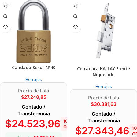
Candado Sekur Nº40
Cerradura KALLAY Frente
Niquelado
Herrajes
Herrajes
Precio de lista
$
27.248,85
Precio de lista
$
30.381,63
Contado /
Transferencia
Contado /
Transferencia
$
24.523,96
10%
OFF
$
27.343,46
1
O