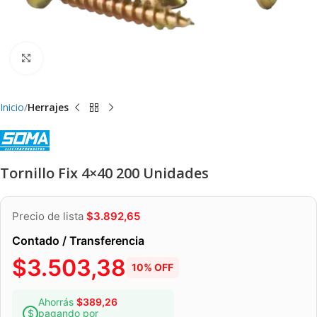
Clic para ampliar
Inicio
Herrajes
Tornillo Fix 4×40 200 Unidades
Precio de lista
$
3.892,65
Contado / Transferencia
$
3.503,38
10% OFF
Ahorrás
$
389,26
pagando por