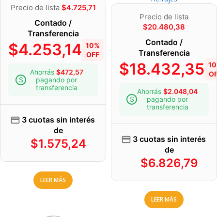
Precio de lista
$
4.725,71
Precio de lista
Contado /
$
20.480,38
Transferencia
Contado /
$
4.253,14
10%
Transferencia
OFF
$
18.432,35
1
Ahorrás
$
472,57
O
pagando por
transferencia
Ahorrás
$
2.048,04
pagando por
transferencia
3 cuotas sin interés
de
3 cuotas sin interés
$
1.575,24
de
$
6.826,79
LEER MÁS
LEER MÁS