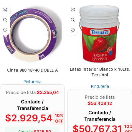
Latex Interior Blanco x 10Lts.
Cinta 980 18×40 DOBLE A
Tersinol
Pinturería
Pinturería
Precio de lista
$
3.255,04
Precio de lista
Contado /
$
56.408,12
Transferencia
Contado /
$
2.929,54
10%
Transferencia
OFF
$
50.767,31
10
Ahorrás
$
325,50
OF