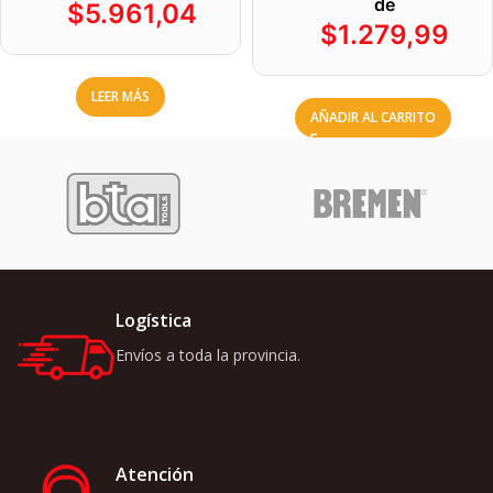
de
$
5.961,04
$
1.279,99
LEER MÁS
AÑADIR AL CARRITO
Logística
Envíos a toda la provincia.
Atención