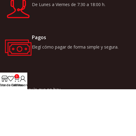
De Lunes a Viernes de 7:30 a 18:00 h.
Pagos
Elegí cómo pagar de forma simple y segura.
0
Variedad
ista de deseos
Tienda
Carrito
Mi cuenta
Donde no hay lo que no hay.
LINKS
INICIO