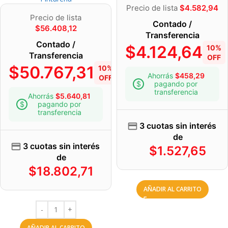
Precio de lista
$
4.582,94
Precio de lista
Contado /
$
56.408,12
Transferencia
Contado /
$
4.124,64
10%
Transferencia
OFF
$
50.767,31
10%
Ahorrás
$
458,29
OFF
pagando por
transferencia
Ahorrás
$
5.640,81
pagando por
transferencia
3 cuotas sin interés
de
3 cuotas sin interés
$
1.527,65
de
$
18.802,71
AÑADIR AL CARRITO
AÑADIR AL CARRITO