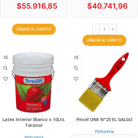
$
55.916,85
$
40.741,96
AÑADIR AL CARRITO
AÑADIR AL CARRITO
Latex Interior Blanco x 10Lts.
Pincel ONE N°25 EL GALGO
Tersinol
Pinturería
Pinturería