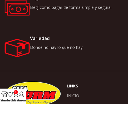
Elegí cómo pagar de forma simple y segura.
Variedad
Donde no hay lo que no hay.
LINKS
0
INICIO
ista de deseos
Tienda
Carrito
Mi cuenta
TIENDA
ACERCA DE NOSOTROS
Somos Casa Wurm, donde no
hay lo que no hay!
CONTACTO