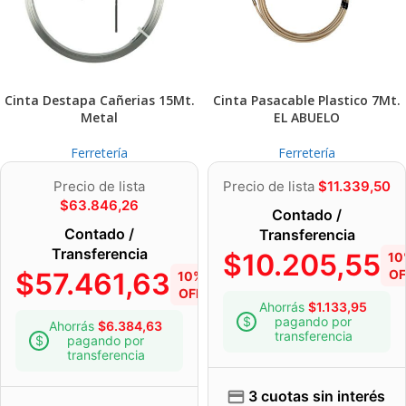
Cinta Destapa Cañerias 15Mt.
Cinta Pasacable Plastico 7Mt.
Metal
EL ABUELO
Ferretería
Ferretería
Precio de lista
Precio de lista
$
11.339,50
$
63.846,26
Contado /
Contado /
Transferencia
Transferencia
$
10.205,55
10
$
57.461,63
OF
10%
OFF
Ahorrás
$
1.133,95
pagando por
Ahorrás
$
6.384,63
transferencia
pagando por
transferencia
3 cuotas sin interés