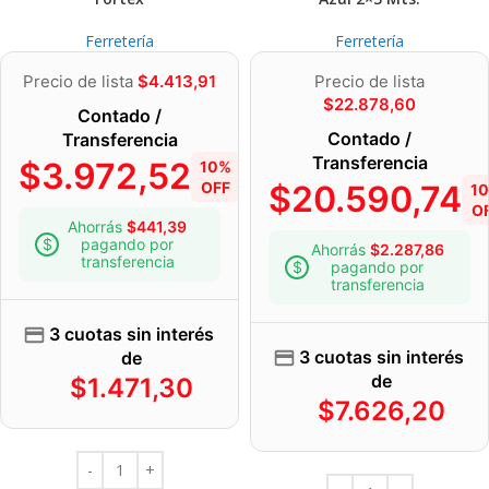
Ferretería
Ferretería
Precio de lista
$
4.413,91
Precio de lista
$
22.878,60
Contado /
Contado /
Transferencia
Transferencia
$
3.972,52
10%
OFF
$
20.590,74
1
O
Ahorrás
$
441,39
pagando por
Ahorrás
$
2.287,86
transferencia
pagando por
transferencia
3 cuotas sin interés
3 cuotas sin interés
de
de
$
1.471,30
$
7.626,20