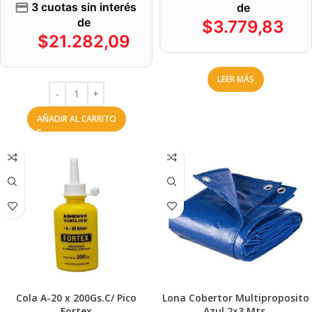
3 cuotas sin interés
de
de
$
3.779,83
$
21.282,09
LEER MÁS
AÑADIR AL CARRITO
Cola A-20 x 200Gs.C/ Pico
Lona Cobertor Multiproposito
Fortex
Azul 2×3 Mts.