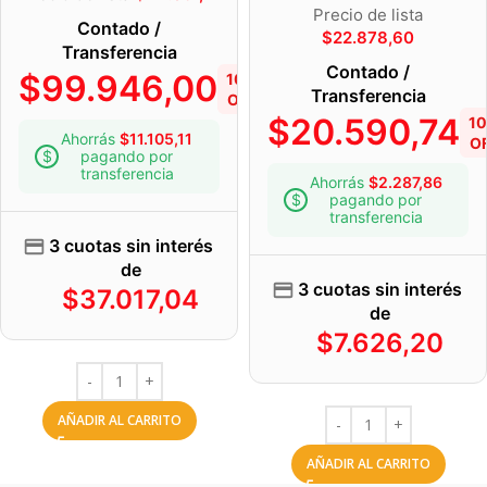
Precio de lista
Contado /
$
22.878,60
Transferencia
Contado /
$
99.946,00
10%
Transferencia
OFF
$
20.590,74
1
Ahorrás
$
11.105,11
O
pagando por
transferencia
Ahorrás
$
2.287,86
pagando por
transferencia
3 cuotas sin interés
de
3 cuotas sin interés
$
37.017,04
de
$
7.626,20
AÑADIR AL CARRITO
AÑADIR AL CARRITO