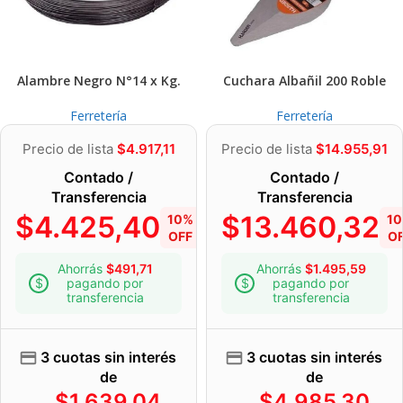
Alambre Negro N°14 x Kg.
Cuchara Albañil 200 Roble
Ferretería
Ferretería
Precio de lista
$
4.917,11
Precio de lista
$
14.955,91
Contado /
Contado /
Transferencia
Transferencia
$
4.425,40
$
13.460,32
10%
1
OFF
O
Ahorrás
$
491,71
Ahorrás
$
1.495,59
pagando por
pagando por
transferencia
transferencia
3 cuotas sin interés
3 cuotas sin interés
de
de
$
1.639,04
$
4.985,30