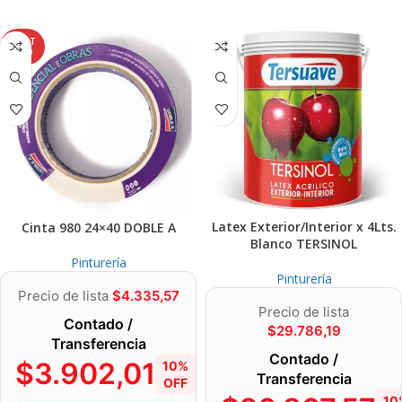
AGOT
ADO
Latex Exterior/Interior x 4Lts.
Cinta 980 24×40 DOBLE A
Blanco TERSINOL
Pinturería
Pinturería
Precio de lista
$
4.335,57
Precio de lista
Contado /
$
29.786,19
Transferencia
Contado /
$
3.902,01
10%
Transferencia
OFF
10