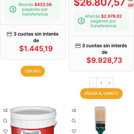
$
26.807,57
Ahorrás
$
433,56
OF
pagando por
transferencia
Ahorrás
$
2.978,62
pagando por
transferencia
3 cuotas sin interés
de
3 cuotas sin interés
$
1.445,19
de
$
9.928,73
LEER MÁS
AÑADIR AL CARRITO