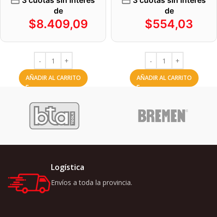
3 cuotas sin interés
3 cuotas sin interés
de
de
$
8.409,09
$
554,03
AÑADIR AL CARRITO
AÑADIR AL CARRITO
Logística
Envíos a toda la provincia.