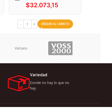
$
32.073,15
AÑADIR AL CARRITO
Uriarte
Variedad
Donde no hay lo que no
hay.