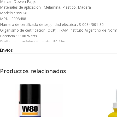
Marca : Dowen Pagio
Materiales de aplicación : Melamina, Plástico, Madera
Modelo : 9993488
MPN : 9993488
Número de certificado de seguridad eléctrica : S-0634/001-35
Organismo de certificación (OCP) : IRAM Instituto Argentino de Norma
Potencia : 1100 Watts
Profundidad máxima de corte : 50 Mm
Tiempo de garantía : 24 meses
Envíos
Tipo de grantía : Garantía de fábrica
Velocidad máxima : 30000 rpm
Velocidad mínima : 12000 rpm
Productos relacionados
Voltaje : 220V
Tipo: RM8SP
Tensión: 220 V / 50 Hz
Potencia: 1100 W
Velocidad variable: 12.000 – 30.000 min-1
Ø Mandril: 6,35 mm (1/4″) y 8 mm (5/16″)
Profundidad máxima: 50 mm