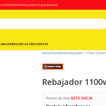
s y encontraremos juntos lo que buscas!
TANOS
PREGUNTAS FRECUENTES
Inicio
Ferretería
Rebajador 1100w Dowen
Rebajador 1100
Precio de lista
$
270.302,18