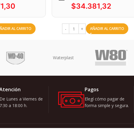
71,30
$
34.381,32
ÑADIR AL CARRITO
AÑADIR AL CARRITO
Atención
Pagos
De Lunes a Viernes de
Elegí cómo pagar de
7:30 a 18:00 h.
forma simple y segura.