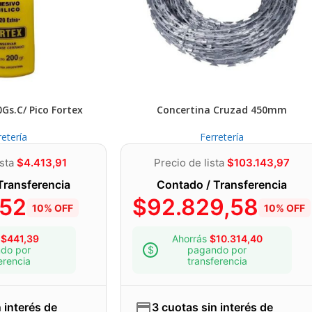
0Gs.C/ Pico Fortex
Concertina Cruzad 450mm
retería
Ferretería
ista
$
4.413,91
Precio de lista
$
103.143,97
Transferencia
Contado / Transferencia
,52
$
92.829,58
10% OFF
10% OFF
s
$
441,39
Ahorrás
$
10.314,40
do por
pagando por
erencia
transferencia
 interés de
3 cuotas sin interés de