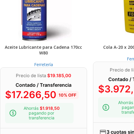
Aceite Lubricante para Cadena 170cc
Cola A-20 x 20
W80
Fer
Ferretería
Precio de l
Precio de lista
$
19.185,00
Contado / 
Contado / Transferencia
$
3.972
$
17.266,50
10% OFF
Ahorrá
pagan
Ahorrás
$
1.918,50
transf
pagando por
transferencia
3 cuotas sin