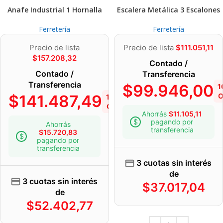
Anafe Industrial 1 Hornalla
Escalera Metálica 3 Escalones
Ferretería
Ferretería
Precio de lista
Precio de lista
$
111.051,11
$
157.208,32
Contado /
Contado /
Transferencia
Transferencia
$
99.946,00
1
$
141.487,49
O
10%
OFF
Ahorrás
$
11.105,11
pagando por
Ahorrás
transferencia
$
15.720,83
pagando por
transferencia
3 cuotas sin interés
de
3 cuotas sin interés
$
37.017,04
de
$
52.402,77