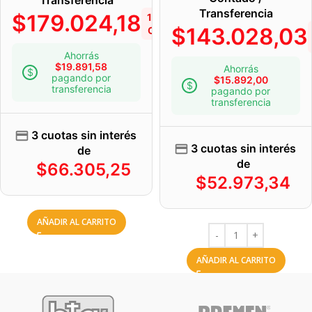
Transferencia
$
179.024,18
10%
$
143.028,03
OFF
Ahorrás
$
19.891,58
Ahorrás
pagando por
$
15.892,00
transferencia
pagando por
transferencia
3 cuotas sin interés
3 cuotas sin interés
de
de
$
66.305,25
$
52.973,34
AÑADIR AL CARRITO
AÑADIR AL CARRITO