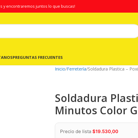
s y encontraremos juntos lo que buscas!
TANOS
PREGUNTAS FRECUENTES
Inicio
Ferretería
Soldadura Plastica – Pox
Soldadura Plasti
Minutos Color G
Precio de lista
$
19.530,00