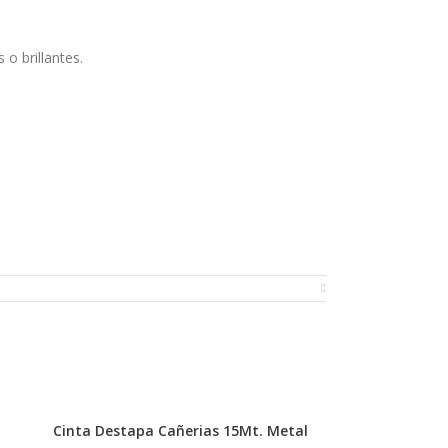
 o brillantes.
lijar antes de aplicar.
olvente no ataque la superficie del plástico.
Cinta Destapa Cañerias 15Mt. Metal