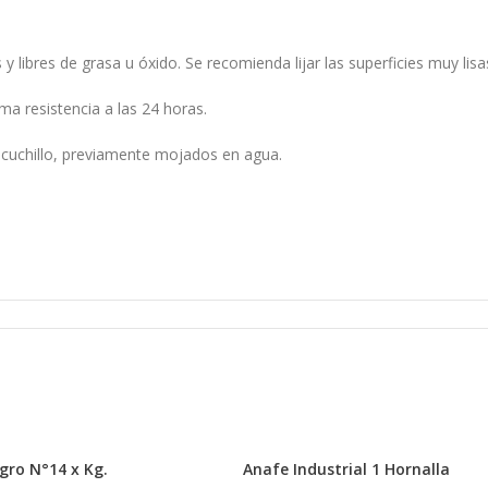
y libres de grasa u óxido. Se recomienda lijar las superficies muy lisas
 resistencia a las 24 horas.
cuchillo, previamente mojados en agua.
inoxidable, bronce o cualquier superficie muy lisa, te recomendamos 
izar el siguiente procedimiento:
lcohol. Antes de usar, comprobá sobre una zona poco visible que el s
fina.
 la siguiente manera:
gro N°14 x Kg.
Anafe Industrial 1 Hornalla
XIPOL Metálico 10 min.