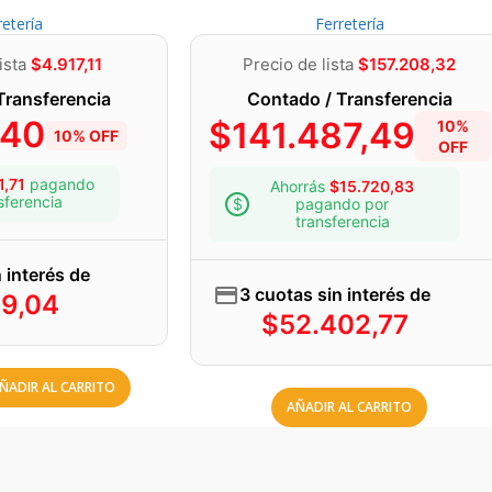
e acero cortadas (de las que se
retería
Ferretería
una consistencia manejable y
ista
$
4.917,11
Precio de lista
$
157.208,32
r una pasta homogénea y fácil
Transferencia
Contado / Transferencia
ntiene le darán una mayor
,40
$
141.487,49
10%
10% OFF
OFF
1,71
pagando
Ahorrás
$
15.720,83
sferencia
pagando por
transferencia
 interés de
3 cuotas sin interés de
39,04
$
52.402,77
ÑADIR AL CARRITO
AÑADIR AL CARRITO