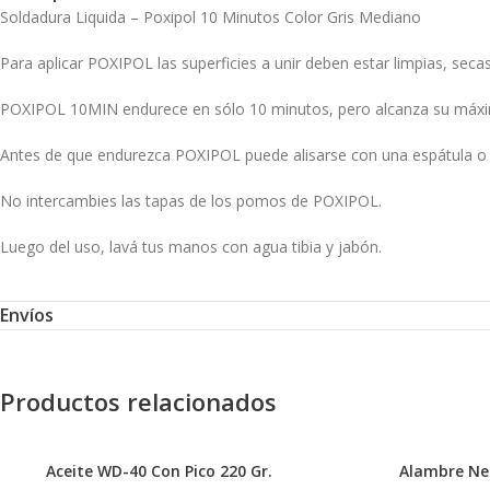
Soldadura Liquida – Poxipol 10 Minutos Color Gris Mediano
Para aplicar POXIPOL las superficies a unir deben estar limpias, secas 
POXIPOL 10MIN endurece en sólo 10 minutos, pero alcanza su máxima
Antes de que endurezca POXIPOL puede alisarse con una espátula o 
No intercambies las tapas de los pomos de POXIPOL.
Luego del uso, lavá tus manos con agua tibia y jabón.
Para lograr una mayor adherencia de POXIPOL 10 minutos sobre acero 
Envíos
Para la correcta adhesión de POXIPOL sobre plásticos, sugerimos util
• Limpiá las superficies a pegar con un paño embebido en acetona o a
• Lijá suavemente con tela esmeril o lija al agua de grano 180 o más 
Productos relacionados
• Volvé a limpiar con el solvente elegido en el primer paso.
La resistencia de POXIPOL a golpes e impactos puede aumentarse de
Aceite WD-40 Con Pico 220 Gr.
Alambre Ne
• Dosificá por separado partes iguales de componentes A y B de PO