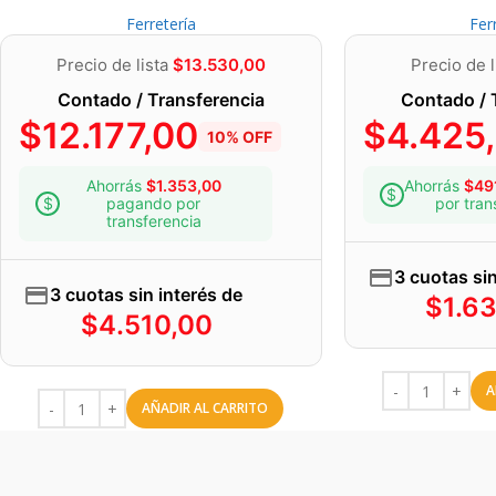
• Agregá a cada componente por separado pequeñas fibras de lana d
Ferretería
Fer
usan para limpiar ollas y fuentes de metal), mezclando hasta lograr 
no muy espesa.
Precio de lista
$
13.530,00
Precio de l
• Mezclá los dos componentes con las fibras incluidas hasta obtene
Contado / Transferencia
Contado / 
de aplicar. Cuando POXIPOL endurezca totalmente, las fibras que co
$
12.177,00
$
4.425
resistencia a los golpes e impactos.
10% OFF
Ahorrás
$
1.353,00
Ahorrás
$
49
pagando por
por tran
transferencia
3 cuotas sin
3 cuotas sin interés de
$
1.6
$
4.510,00
A
AÑADIR AL CARRITO