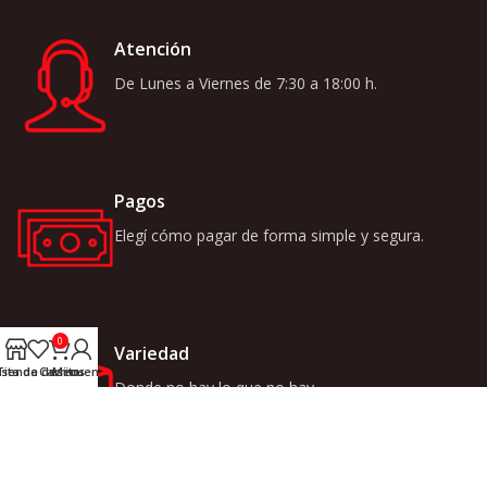
Atención
De Lunes a Viernes de 7:30 a 18:00 h.
Pagos
Elegí cómo pagar de forma simple y segura.
0
Variedad
ista de deseos
Tienda
Carrito
Mi cuenta
Donde no hay lo que no hay.