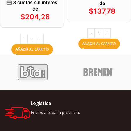
3 cuotas sin interés
de
de
$
137,78
$
204,28
AÑADIR AL CARRITO
AÑADIR AL CARRITO
Logística
Envíos a toda la provincia.