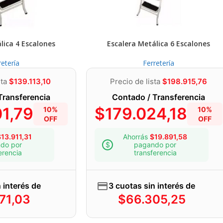
lica 4 Escalones
Escalera Metálica 6 Escalones
retería
Ferretería
sta
$
139.113,10
Precio de lista
$
198.915,76
Transferencia
Contado / Transferencia
01,79
$
179.024,18
10%
10%
OFF
OFF
$
13.911,31
Ahorrás
$
19.891,58
do por
pagando por
erencia
transferencia
 interés de
3 cuotas sin interés de
71,03
$
66.305,25