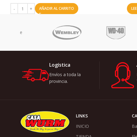
AÑADIR AL CARRITO
LE
no
Logística
Envíos a toda la
provincia.
LINKS
C
INICIO
Ba
TIENDA
El