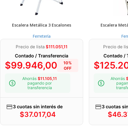
Escalera Metálica 3 Escalones
Escalera Metá
Ferretería
Fer
Precio de lista
$
111.051,11
Precio de li
Contado / Transferencia
Contado / 
$
99.946,00
$
125.2
10%
OFF
Ahorrás
$
11.105,11
Ahorrás
pagando por
pagan
transferencia
transf
3 cuotas sin interés de
3 cuotas sin
$
37.017,04
$
46.3