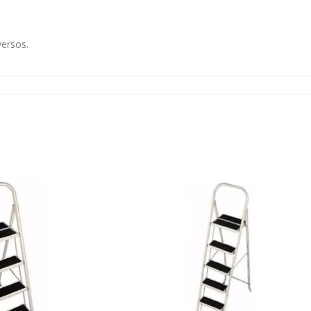
versos.
ferentes materiales.
elve tus proyectos con confianza.