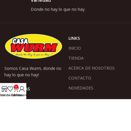
Donde no hay lo que no hay.
LINKS
INICIO
TIENDA
ACERCA DE NOSOTROS
Somos Casa Wurm, donde no
hay lo que no hay!
CONTACTO
0
NOVEDADES
CATEGORÍAS
ista de deseos
Tienda
Carrito
Mi cuenta
Bazar
Electricidad
Ferretería
Herrajes