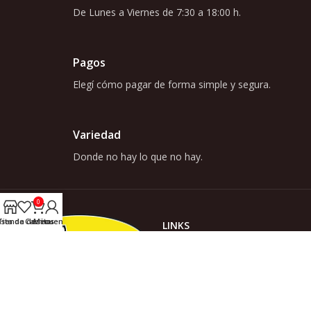
De Lunes a Viernes de 7:30 a 18:00 h.
Pagos
Elegí cómo pagar de forma simple y segura.
Variedad
Donde no hay lo que no hay.
0
ista de deseos
Tienda
Carrito
Mi cuenta
LINKS
INICIO
TIENDA
ACERCA DE NOSOTROS
Somos Casa Wurm, donde no