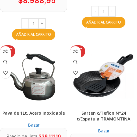
$
8.988,95
AÑADIR AL CARRITO
AÑADIR AL CARRITO
AGOT
AGOT
ADO
ADO
Pava de 1Lt. Acero Inoxidable
Sarten c/Teflon N°24
c/Espatula TRAMONTINA
Bazar
Bazar
Precio de lista
$
38.111,10