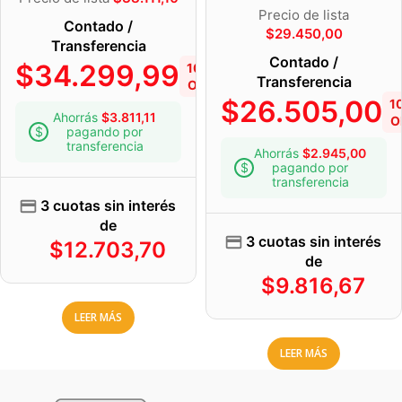
Precio de lista
Contado /
$
29.450,00
Transferencia
Contado /
$
34.299,99
10%
Transferencia
OFF
$
26.505,00
1
Ahorrás
$
3.811,11
O
pagando por
transferencia
Ahorrás
$
2.945,00
pagando por
transferencia
3 cuotas sin interés
de
3 cuotas sin interés
$
12.703,70
de
$
9.816,67
LEER MÁS
LEER MÁS