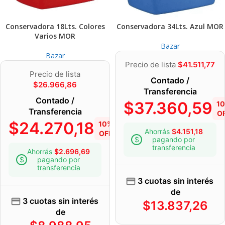
Conservadora 18Lts. Colores
Conservadora 34Lts. Azul MOR
Varios MOR
Bazar
Bazar
Precio de lista
$
41.511,77
Precio de lista
Contado /
$
26.966,86
Transferencia
Contado /
$
37.360,59
1
Transferencia
O
$
24.270,18
10%
Ahorrás
$
4.151,18
OFF
pagando por
transferencia
Ahorrás
$
2.696,69
pagando por
transferencia
3 cuotas sin interés
de
3 cuotas sin interés
$
13.837,26
de