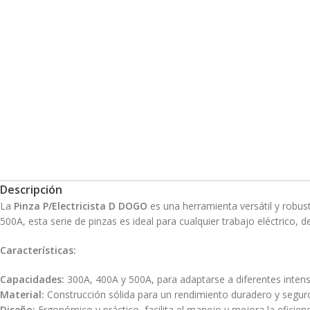
Descripción
La
Pinza P/Electricista D DOGO
es una herramienta versátil y robu
500A, esta serie de pinzas es ideal para cualquier trabajo eléctrico, 
Características:
Capacidades:
300A, 400A y 500A, para adaptarse a diferentes intens
Material:
Construcción sólida para un rendimiento duradero y segur
Diseño:
Ergonómico y práctico, facilita el manejo y mejora la eficienc