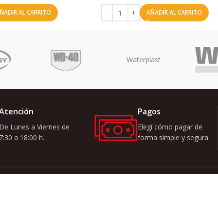
ÑADIR AL CARRITO
AÑADIR AL CARRITO
Atención
Pagos
De Lunes a Viernes de
Elegí cómo pagar de
7:30 a 18:00 h.
forma simple y segura.
Quiero recibi
ATEGORÍAS
zar