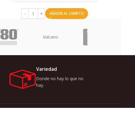
AÑADIR AL CARRITO
Uriarte
Variedad
Donde no hay lo que no
hay.
r ofertas y novedades