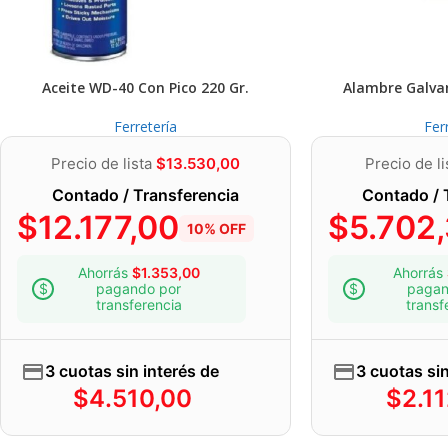
Aceite WD-40 Con Pico 220 Gr.
Alambre Galva
Ferretería
Fer
Precio de lista
$
13.530,00
Precio de l
Contado / Transferencia
Contado / 
$
12.177,00
$
5.702
10% OFF
Ahorrás
$
1.353,00
Ahorrás
pagando por
pagan
transferencia
transf
3 cuotas sin interés de
3 cuotas sin
$
4.510,00
$
2.1