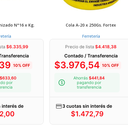
nizado N°16 x Kg.
Cola A-20 x 250Gs. Fortex
retería
Ferretería
ista
$
6.335,99
Precio de lista
$
4.418,38
Transferencia
Contado / Transferencia
,39
$
3.976,54
10% OFF
10% OFF
$
633,60
Ahorrás
$
441,84
do por
pagando por
erencia
transferencia
 interés de
3 cuotas sin interés de
12,00
$
1.472,79