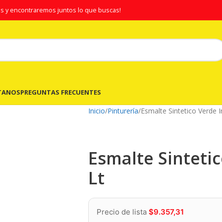
s y encontraremos juntos lo que buscas!
TANOS
PREGUNTAS FRECUENTES
Inicio
Pinturería
Esmalte Sintetico Verde I
Esmalte Sintetic
Lt
Precio de lista
$
9.357,31