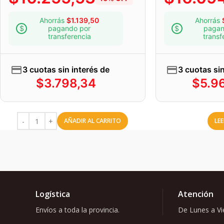
Ahorrás
$
1.139,50
Ahorrás
pagando por
pagan
transferencia
transf
3 cuotas sin interés de
3 cuotas sin
$
3.798,34
$
5.9
AÑADIR AL CARRITO
LE
Logística
Atención
Envíos a toda la provincia.
De Lunes a Vie