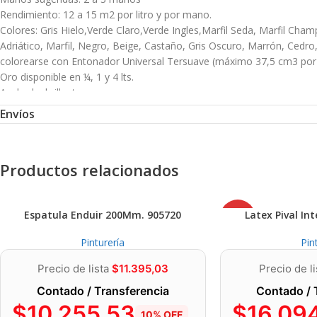
Rendimiento: 12 a 15 m2 por litro y por mano.
Colores: Gris Hielo,Verde Claro,Verde Ingles,Marfil Seda, Marfil Champ
Adriático, Marfil, Negro, Beige, Castaño, Gris Oscuro, Marrón, Cedro
colorearse con Entonador Universal Tersuave (máximo 37,5 cm3 por litr
Oro disponible en ¼, 1 y 4 lts.
Acabado: brillante
Diluyente y limpieza: Aguarrás mineral/solvente industrial (soplete)
Envíos
Presentaciones:¼, ½, 1, 4 y 20 litros.
Modo de Uso
Productos relacionados
La superficie a pintar debe estar limpia, seca, libre de grasitud, óxi
No deben quedar vestigios de óxido. Lijar con lija n° 100, eliminar e
AGOT
Espatula Enduir 200Mm. 905720
Latex Pival Int
Maderas: Eliminar restos de limpiadores, ceras o protectores siliconado
ADO
partir del 25% según la dureza de la madera (a mayor dureza, mayor di
Pinturería
Pin
mortero y pH entre 7 y 8. Aplicar una primera mano con una dilución 
mampostería, asegurarse que la pintura anterior se encuentre firme y
Precio de lista
$
11.395,03
Precio de l
condiciones generales, deberá ser eliminada completamentey proced
Contado / Transferencia
Contado / 
horas entre ellas.
$
10.255,53
$
16.09
10% OFF