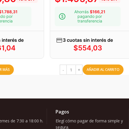
$
1.788,31
Ahorrás
$
166,21
do por
pagando por
erencia
transferencia
 interés de
3 cuotas sin interés de
61,04
$
554,03
ER MÁS
AÑADIR AL CARRITO
Pagos
rnes de 7:30 a 18:00 h.
Elegí cómo pagar de forma simple y
segura.