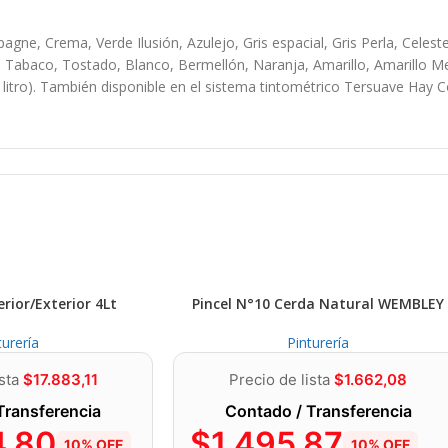
agne, Crema, Verde Ilusión, Azulejo, Gris espacial, Gris Perla, Celest
, Tabaco, Tostado, Blanco, Bermellón, Naranja, Amarillo, Amarillo Me
o). También disponible en el sistema tintométrico Tersuave Hay Color.
do, polvo, limpiadores o tratamientos siliconados, partes flojas y otro
l polvillo con un trapo embebido en aguarrás mineral y aplicar una pr
erior/Exterior 4Lt
Pincel N°10 Cerda Natural WEMBLEY
s. Lijar en el sentido de las vetas con lija n° 100, eliminar el polvil
lución). Mampostería cementicia: Limpiar la superficie. Verificar el 
turería
Pinturería
mínima del 30%, dependiendo de la absorción de la superficie. Sobre 
 en buenas condiciones. Lijar suavemente con lija n°120. Si la pintur
ista
$
17.883,11
Precio de lista
$
1.662,08
er como en superficies nuevas. Pintar 2 a 3 manos de esmalte Multi
Transferencia
Contado / Transferencia
4,80
$
1.495,87
10% OFF
10% OFF