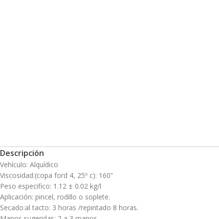
Descripción
Vehículo: Alquídico
Viscosidad:(copa ford 4, 25º c): 160”
Peso especifico: 1.12 ± 0.02 kg/l
Aplicación: pincel, rodillo o soplete.
Secado:al tacto: 3 horas /repintado 8 horas.
Manos sugeridas: 2 a 3 manos