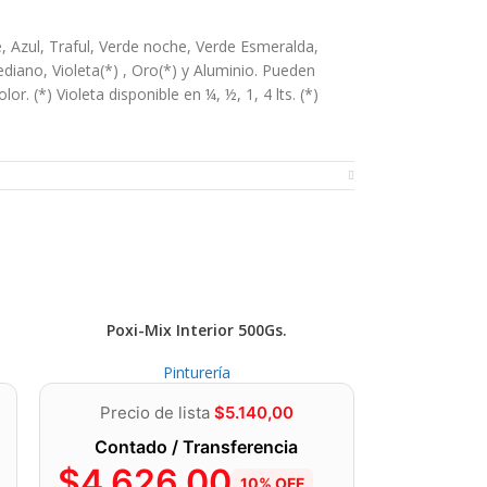
e, Azul, Traful, Verde noche, Verde Esmeralda,
diano, Violeta(*) , Oro(*) y Aluminio. Pueden
 (*) Violeta disponible en ¼, ½, 1, 4 lts. (*)
s contaminantes. Sobre superficies nuevas:Hierro:
imera mano diluida 20% con aguarrás mineral.
Poxi-Mix Interior 500Gs.
lo y aplicar una primera mano del esmalte diluido a
correcto fraguado, eliminación total de aguas de
Pinturería
superficies pintadas:Tanto en hierro, madera o
a estuviera floja, descascarada o en malas
Precio de lista
$
5.140,00
propósito con mínima dilución, esperando 8
Contado / Transferencia
$
4.626,00
10% OFF