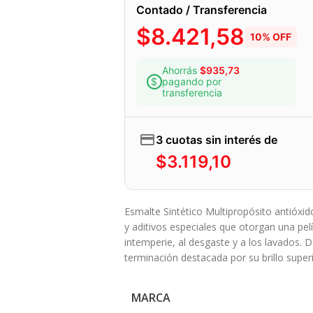
Contado / Transferencia
$
8.421,58
10% OFF
Ahorrás
$
935,73
pagando por
transferencia
3 cuotas sin interés de
$
3.119,10
Esmalte Sintético Multipropósito antióxid
y aditivos especiales que otorgan una pelíc
intemperie, al desgaste y a los lavados. De
terminación destacada por su brillo superi
MARCA