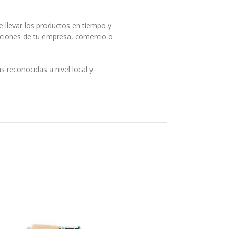
 llevar los productos en tiempo y
laciones de tu empresa, comercio o
 reconocidas a nivel local y
ra la compra de equipamientos
ndará su atención profesional y
click en el sigioente botón: