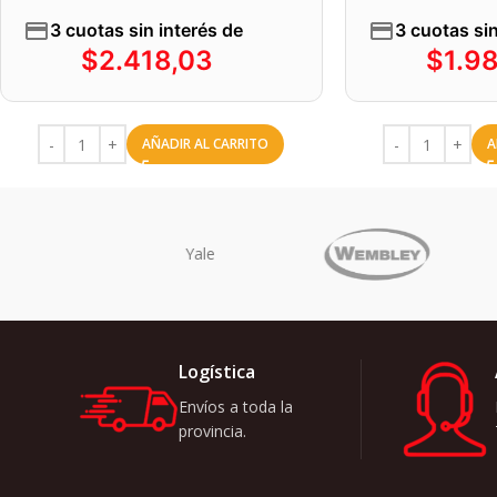
3 cuotas sin interés de
3 cuotas sin
$
2.418,03
$
1.9
AÑADIR AL CARRITO
A
no
Logística
Envíos a toda la
provincia.