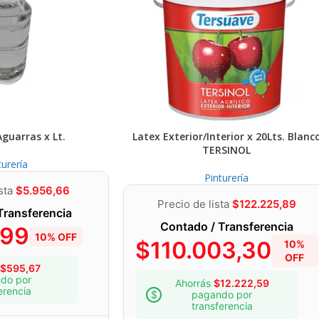
Aguarras x Lt.
Latex Exterior/Interior x 20Lts. Blanc
TERSINOL
turería
Pinturería
ista
$
5.956,66
Precio de lista
$
122.225,89
Transferencia
Contado / Transferencia
,99
10% OFF
$
110.003,30
10%
OFF
$
595,67
do por
Ahorrás
$
12.222,59
erencia
pagando por
transferencia