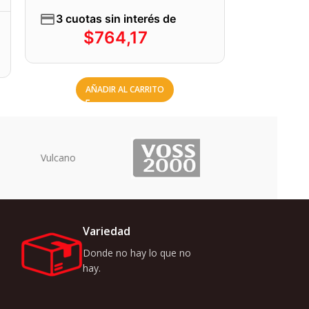
3 cuotas sin interés de
$
764,17
AÑADIR AL CARRITO
Uriarte
Variedad
Donde no hay lo que no
hay.