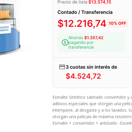
Precio de lista
$
13.574,15
Contado / Transferencia
$
12.216,74
10% OFF
Ahorrás
$
1.357,42
pagando por
transferencia
3 cuotas sin interés de
$
4.524,72
Esmalte Sintético satinado convertidor y 
aditivos especiales que otorgan una pelícu
intemperie, al desgaste y a los lavados. S
otorgan una película de máxima resistencia
Esmalte + convertidor + antióxido -Excel