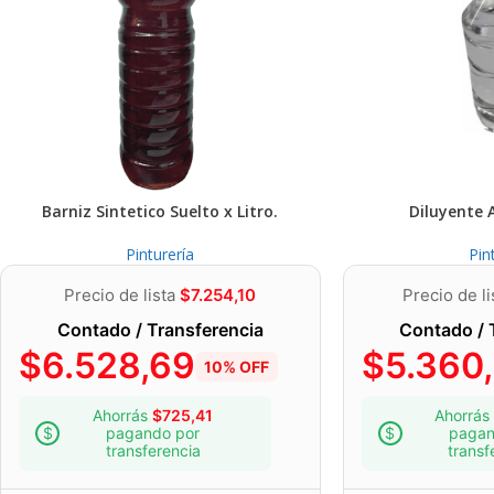
Barniz Sintetico Suelto x Litro.
Diluyente 
Pinturería
Pin
Precio de lista
$
7.254,10
Precio de l
Contado / Transferencia
Contado / 
$
6.528,69
$
5.360
10% OFF
Ahorrás
$
725,41
Ahorrás
pagando por
pagan
transferencia
transf