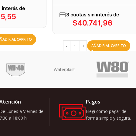
 interés de
3 cuotas sin interés de
85,55
$
40.741,96
ÑADIR AL CARRITO
AÑADIR AL CARRITO
Atención
Pagos
De Lunes a Viernes de
Elegí cómo pagar de
7:30 a 18:00 h.
forma simple y segura.