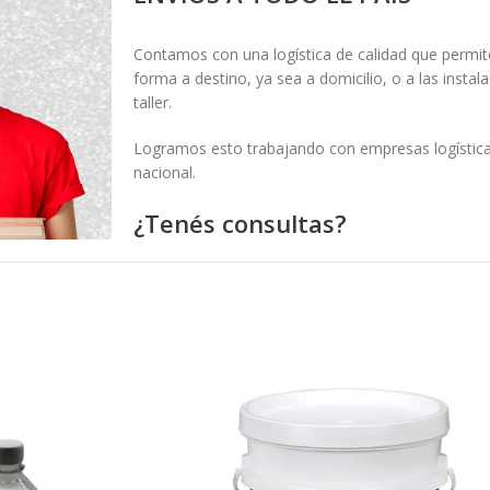
Contamos con una logística de calidad que permite
forma a destino, ya sea a domicilio, o a las insta
taller.
Logramos esto trabajando con empresas logísticas
nacional.
¿Tenés consultas?
Si necesitás más información o asesoramiento pa
podés contactarnos en
este link
y un asesor te bri
personalizada.
También podés escribirnos por whatsapp haciendo 
Quiero hablar por Whatsapp