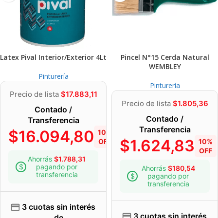
Latex Pival Interior/Exterior 4Lt
Pincel N°15 Cerda Natural
WEMBLEY
Pinturería
Pinturería
Precio de lista
$
17.883,11
Precio de lista
$
1.805,36
Contado /
Contado /
Transferencia
Transferencia
$
16.094,80
10%
$
1.624,83
OFF
10%
OFF
Ahorrás
$
1.788,31
pagando por
Ahorrás
$
180,54
transferencia
pagando por
transferencia
3 cuotas sin interés
3 cuotas sin interés
de