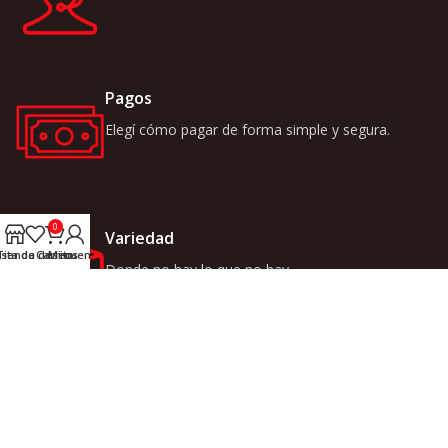
Pagos
Elegí cómo pagar de forma simple y segura.
0
Variedad
ista de deseos
Tienda
Carrito
Mi cuenta
Donde no hay lo que no hay.
LINKS
INICIO