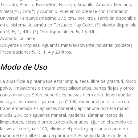
Tostado, Blanco, Bermellón, Naranja, Amarillo, Amarillo Mediano,
Violeta(*) , Oro(*) y Aluminio. Pueden colorearse con Entonador
Universal Tersuave (máximo 37,5 cm3 por litro). También disponible
en el sistema tintométrico Tersuave Hay Color. (*) Violeta disponible
en ¼, ½, 1, 4 lts. (*) Oro disponible en ¼, 1 y 4 lts.
Acabado: brillante
Diluyente y limpieza: Aguarrás mineral/solvente industrial (soplete)
Presentaciones:¼, ½, 1, 4 y 20 litros.
Modo de Uso
La superficie a pintar debe estar limpia, seca, libre de grasitud, óxido,
polvo, limpiadores o tratamientos siliconados, partes flojas y otros
contaminantes. Sobre superficies nuevas:Hierro: No deben quedar
vestigios de óxido. Lijar con lija n° 100, eliminar el polvillo con un
trapo embebido en aguarrás mineral y aplicar una primera mano
diluida 20% con aguarrás mineral. Maderas: Eliminar restos de
limpiadores, ceras o protectores siliconados. Lijar en el sentido de
las vetas con lija n° 100, eliminar el polvillo y aplicar una primera
mano del esmalte diluido a partir del 25% según la dureza de la