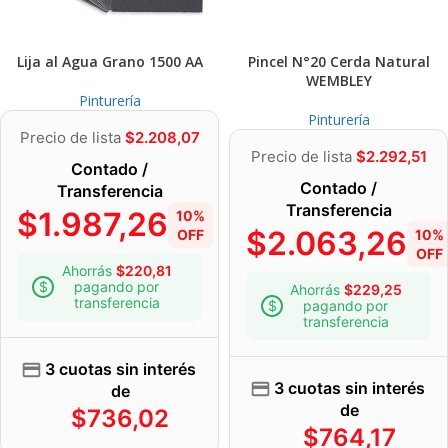
Lija al Agua Grano 1500 AA
Pincel N°20 Cerda Natural
WEMBLEY
Pinturería
Pinturería
Precio de lista
$
2.208,07
Precio de lista
$
2.292,51
Contado /
Contado /
Transferencia
Transferencia
$
1.987,26
10%
$
2.063,26
OFF
10%
OFF
Ahorrás
$
220,81
pagando por
Ahorrás
$
229,25
transferencia
pagando por
transferencia
3 cuotas sin interés
3 cuotas sin interés
de
de
$
736,02
$
764,17