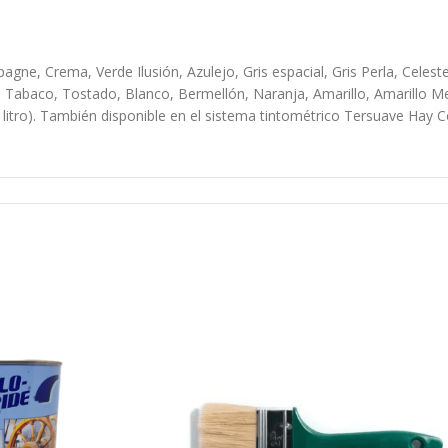
agne, Crema, Verde Ilusión, Azulejo, Gris espacial, Gris Perla, Celest
, Tabaco, Tostado, Blanco, Bermellón, Naranja, Amarillo, Amarillo Me
o). También disponible en el sistema tintométrico Tersuave Hay Color.
do, polvo, limpiadores o tratamientos siliconados, partes flojas y otro
l polvillo con un trapo embebido en aguarrás mineral y aplicar una pr
s. Lijar en el sentido de las vetas con lija n° 100, eliminar el polvil
lución). Mampostería cementicia: Limpiar la superficie. Verificar el 
mínima del 30%, dependiendo de la absorción de la superficie. Sobre 
 en buenas condiciones. Lijar suavemente con lija n°120. Si la pintur
er como en superficies nuevas. Pintar 2 a 3 manos de esmalte Multi