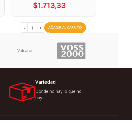
$
1.713,33
AÑADIR AL CARRITO
Uriarte
Variedad
Donde no hay lo que no
hay.
r ofertas y novedades