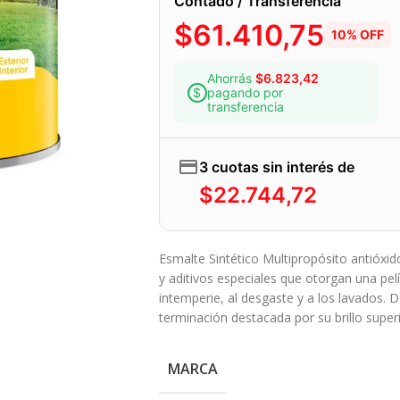
Contado / Transferencia
$
61.410,75
10% OFF
Ahorrás
$
6.823,42
pagando por
transferencia
3 cuotas sin interés de
$
22.744,72
Esmalte Sintético Multipropósito antióxid
y aditivos especiales que otorgan una pelíc
intemperie, al desgaste y a los lavados. De
terminación destacada por su brillo superi
MARCA