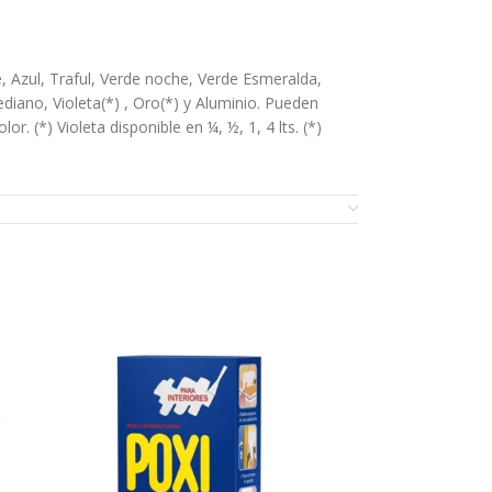
e, Azul, Traful, Verde noche, Verde Esmeralda,
diano, Violeta(*) , Oro(*) y Aluminio. Pueden
 (*) Violeta disponible en ¼, ½, 1, 4 lts. (*)
s contaminantes. Sobre superficies nuevas:Hierro:
imera mano diluida 20% con aguarrás mineral.
lo y aplicar una primera mano del esmalte diluido a
correcto fraguado, eliminación total de aguas de
superficies pintadas:Tanto en hierro, madera o
a estuviera floja, descascarada o en malas
propósito con mínima dilución, esperando 8