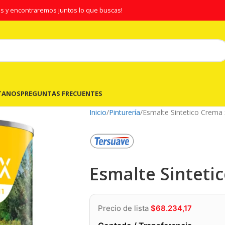
s y encontraremos juntos lo que buscas!
TANOS
PREGUNTAS FRECUENTES
Inicio
Pinturería
Esmalte Sintetico Crema 
Esmalte Sinteti
Precio de lista
$
68.234,17