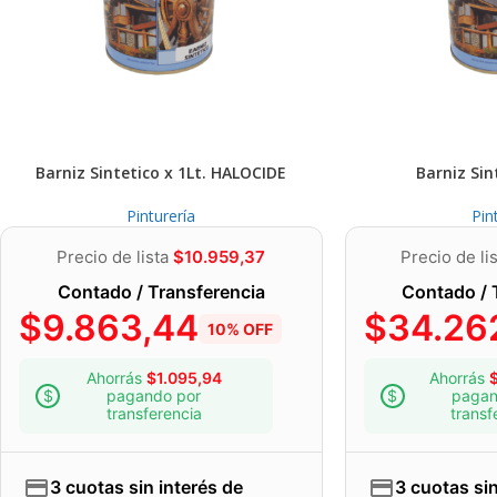
horas entre ellas.
Barniz Sintetico x 1Lt. HALOCIDE
Barniz Sin
Pinturería
Pin
Precio de lista
$
10.959,37
Precio de li
Contado / Transferencia
Contado / 
$
9.863,44
$
34.262
10% OFF
Ahorrás
$
1.095,94
Ahorrás
pagando por
pagan
transferencia
transf
3 cuotas sin interés de
3 cuotas sin