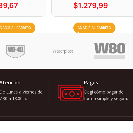
89,67
$
1.279,99
ÑADIR AL CARRITO
AÑADIR AL CARRITO
Atención
Pagos
De Lunes a Viernes de
Elegí cómo pagar de
7:30 a 18:00 h.
forma simple y segura.
Quiero recibi
ATEGORÍAS