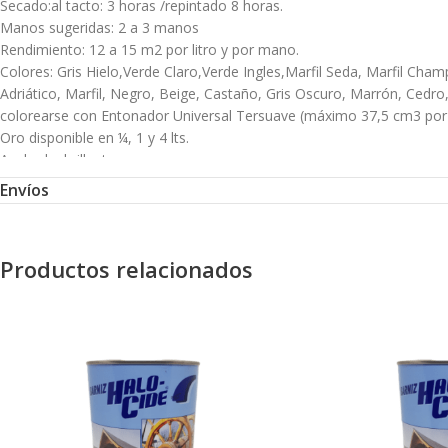
Secado:al tacto: 3 horas /repintado 8 horas.
Manos sugeridas: 2 a 3 manos
Rendimiento: 12 a 15 m2 por litro y por mano.
Colores: Gris Hielo,Verde Claro,Verde Ingles,Marfil Seda, Marfil Champ
Adriático, Marfil, Negro, Beige, Castaño, Gris Oscuro, Marrón, Cedro
colorearse con Entonador Universal Tersuave (máximo 37,5 cm3 por litr
Oro disponible en ¼, 1 y 4 lts.
Acabado: brillante
Diluyente y limpieza: Aguarrás mineral/solvente industrial (soplete)
Envíos
Presentaciones:¼, ½, 1, 4 y 20 litros.
Modo de Uso
Productos relacionados
La superficie a pintar debe estar limpia, seca, libre de grasitud, óxi
No deben quedar vestigios de óxido. Lijar con lija n° 100, eliminar e
Maderas: Eliminar restos de limpiadores, ceras o protectores siliconado
partir del 25% según la dureza de la madera (a mayor dureza, mayor di
mortero y pH entre 7 y 8. Aplicar una primera mano con una dilución 
mampostería, asegurarse que la pintura anterior se encuentre firme y
condiciones generales, deberá ser eliminada completamentey proced