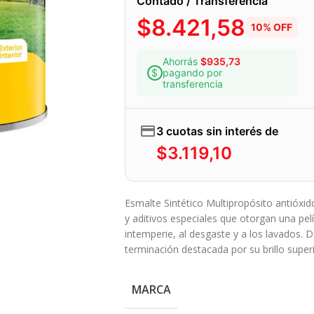
Contado / Transferencia
$
8.421,58
10% OFF
Ahorrás
$
935,73
pagando por
transferencia
3 cuotas sin interés de
$
3.119,10
Esmalte Sintético Multipropósito antióxid
y aditivos especiales que otorgan una pelíc
intemperie, al desgaste y a los lavados. De
terminación destacada por su brillo superi
MARCA