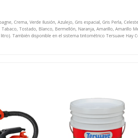
agne, Crema, Verde Ilusión, Azulejo, Gris espacial, Gris Perla, Celest
, Tabaco, Tostado, Blanco, Bermellón, Naranja, Amarillo, Amarillo Me
o). También disponible en el sistema tintométrico Tersuave Hay Color.
do, polvo, limpiadores o tratamientos siliconados, partes flojas y otro
l polvillo con un trapo embebido en aguarrás mineral y aplicar una pr
s. Lijar en el sentido de las vetas con lija n° 100, eliminar el polvil
lución). Mampostería cementicia: Limpiar la superficie. Verificar el 
mínima del 30%, dependiendo de la absorción de la superficie. Sobre 
 en buenas condiciones. Lijar suavemente con lija n°120. Si la pintur
er como en superficies nuevas. Pintar 2 a 3 manos de esmalte Multi