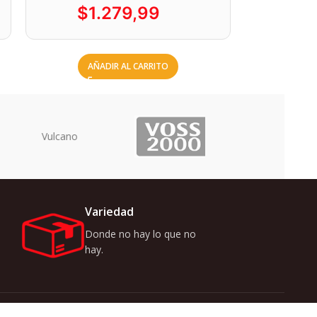
$
1.279,99
AÑADIR AL CARRITO
Uriarte
Variedad
Donde no hay lo que no
hay.