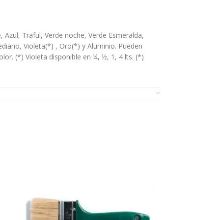
e, Azul, Traful, Verde noche, Verde Esmeralda,
diano, Violeta(*) , Oro(*) y Aluminio. Pueden
 (*) Violeta disponible en ¼, ½, 1, 4 lts. (*)
s contaminantes. Sobre superficies nuevas:Hierro:
imera mano diluida 20% con aguarrás mineral.
lo y aplicar una primera mano del esmalte diluido a
correcto fraguado, eliminación total de aguas de
superficies pintadas:Tanto en hierro, madera o
a estuviera floja, descascarada o en malas
propósito con mínima dilución, esperando 8