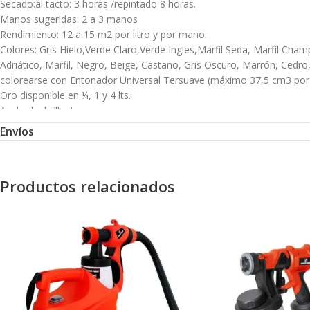
Secado:al tacto: 3 horas /repintado 8 horas.
Manos sugeridas: 2 a 3 manos
Rendimiento: 12 a 15 m2 por litro y por mano.
Colores: Gris Hielo,Verde Claro,Verde Ingles,Marfil Seda, Marfil Champ
Adriático, Marfil, Negro, Beige, Castaño, Gris Oscuro, Marrón, Cedro
colorearse con Entonador Universal Tersuave (máximo 37,5 cm3 por litr
Oro disponible en ¼, 1 y 4 lts.
Acabado: brillante
Diluyente y limpieza: Aguarrás mineral/solvente industrial (soplete)
Envíos
Presentaciones:¼, ½, 1, 4 y 20 litros.
Modo de Uso
Productos relacionados
La superficie a pintar debe estar limpia, seca, libre de grasitud, óxi
No deben quedar vestigios de óxido. Lijar con lija n° 100, eliminar e
Maderas: Eliminar restos de limpiadores, ceras o protectores siliconado
partir del 25% según la dureza de la madera (a mayor dureza, mayor di
mortero y pH entre 7 y 8. Aplicar una primera mano con una dilución 
mampostería, asegurarse que la pintura anterior se encuentre firme y
condiciones generales, deberá ser eliminada completamentey proced