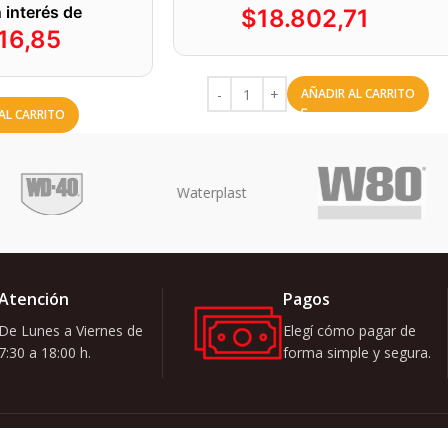
 interés de
$
18.802,71
16,85
AÑADIR AL CARRITO
AL CARRITO
Atención
Pagos
De Lunes a Viernes de
Elegí cómo pagar de
7:30 a 18:00 h.
forma simple y segura.