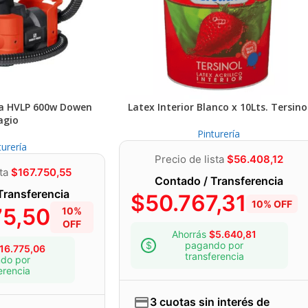
ra HVLP 600w Dowen
Latex Interior Blanco x 10Lts. Tersino
agio
Pinturería
turería
Precio de lista
$
56.408,12
sta
$
167.750,55
Contado / Transferencia
Transferencia
$
50.767,31
10% OFF
75,50
10%
OFF
Ahorrás
$
5.640,81
pagando por
16.775,06
transferencia
do por
erencia
3 cuotas sin interés de