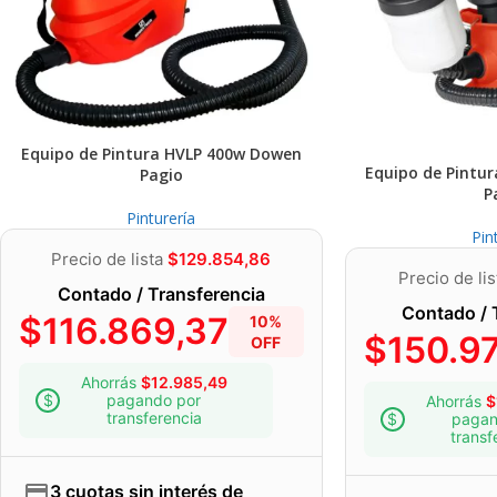
horas entre ellas.
Equipo de Pintura HVLP 400w Dowen
Equipo de Pintu
Pagio
P
Pinturería
Pin
Precio de lista
$
129.854,86
Precio de li
Contado / Transferencia
Contado / 
$
116.869,37
10%
$
150.9
OFF
Ahorrás
$
12.985,49
pagando por
Ahorrás
$
transferencia
pagan
transf
3 cuotas sin interés de