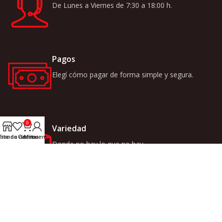
De Lunes a Viernes de 7:30 a 18:00 h.
Pagos
Elegí cómo pagar de forma simple y segura.
0
Variedad
ista de deseos
Tienda
Carrito
Mi cuenta
Donde no hay lo que no hay.
LINKS