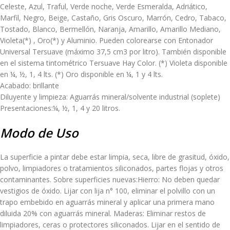
Celeste, Azul, Traful, Verde noche, Verde Esmeralda, Adriático,
Marfil, Negro, Beige, Castaño, Gris Oscuro, Marrón, Cedro, Tabaco,
Tostado, Blanco, Bermellón, Naranja, Amarillo, Amarillo Mediano,
Violeta(*) , Oro(*) y Aluminio. Pueden colorearse con Entonador
Universal Tersuave (máximo 37,5 cm3 por litro). También disponible
en el sistema tintométrico Tersuave Hay Color. (*) Violeta disponible
en ¼, ½, 1, 4 lts. (*) Oro disponible en ¼, 1 y 4 lts.
Acabado: brillante
Diluyente y limpieza: Aguarrás mineral/solvente industrial (soplete)
Presentaciones:¼, ½, 1, 4 y 20 litros.
Modo de Uso
La superficie a pintar debe estar limpia, seca, libre de grasitud, óxido,
polvo, limpiadores o tratamientos siliconados, partes flojas y otros
contaminantes. Sobre superficies nuevas:Hierro: No deben quedar
vestigios de óxido. Lijar con lija n° 100, eliminar el polvillo con un
trapo embebido en aguarrás mineral y aplicar una primera mano
diluida 20% con aguarrás mineral. Maderas: Eliminar restos de
limpiadores, ceras o protectores siliconados. Lijar en el sentido de