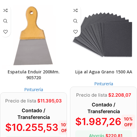
Espatula Enduir 200Mm.
Lija al Agua Grano 1500 AA
905720
Pinturería
Pinturería
Precio de lista
$
2.208,07
Precio de lista
$
11.395,03
Contado /
Contado /
Transferencia
Transferencia
$
1.987,26
10%
$
10.255,53
10%
OFF
OFF
Ahorrás
$
220,81