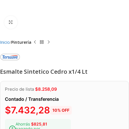
Clic para ampliar
Inicio
Pinturería
Esmalte Sintetico Cedro x1/4 Lt
Precio de lista
$
8.258,09
Contado / Transferencia
$
7.432,28
10% OFF
Ahorrás
$
825,81
pagando por