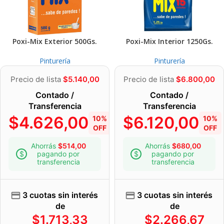
Poxi-Mix Exterior 500Gs.
Poxi-Mix Interior 1250Gs.
Pinturería
Pinturería
Precio de lista
$
5.140,00
Precio de lista
$
6.800,00
Contado /
Contado /
Transferencia
Transferencia
$
4.626,00
$
6.120,00
10%
10%
OFF
OFF
Ahorrás
$
514,00
Ahorrás
$
680,00
pagando por
pagando por
transferencia
transferencia
3 cuotas sin interés
3 cuotas sin interés
de
de
$
1.713,33
$
2.266,67