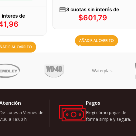
3 cuotas sin interés de
 interés de
$
601,79
41,96
AÑADIR AL CARRITO
ÑADIR AL CARRITO
Atención
Pagos
De Lunes a Viernes de
Elegí cómo pagar de
7:30 a 18:00 h.
forma simple y segura.