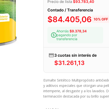
Precio de lista
$
93.783,40
Contado / Transferencia
$
84.405,06
10% OFF
Ahorrás
$
9.378,34
pagando por
transferencia
3 cuotas sin interés de
$
31.261,13
Esmalte Sintético Multipropósito antióxid
y aditivos especiales que otorgan una pelíc
intemperie, al desgaste y a los lavados. De
terminación destacada por su brillo superi