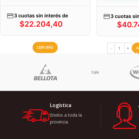
3 cuotas sin interés de
3 cuotas sin
$
22.204,40
$
40.7
LEER MÁS
A
no
Logística
Envíos a toda la
provincia.