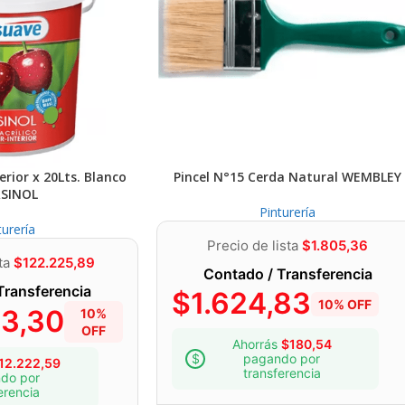
 en buenas condiciones. Lijar suavemente con lija n°120. Si la pintur
er como en superficies nuevas. Pintar 2 a 3 manos de esmalte Multi
erior x 20Lts. Blanco
Pincel N°15 Cerda Natural WEMBLEY
SINOL
Pinturería
turería
Precio de lista
$
1.805,36
sta
$
122.225,89
Contado / Transferencia
Transferencia
$
1.624,83
10% OFF
03,30
10%
OFF
Ahorrás
$
180,54
pagando por
12.222,59
transferencia
do por
erencia