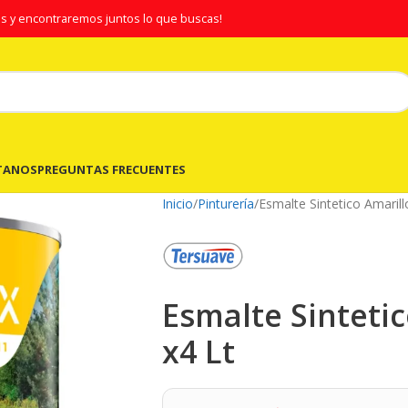
s y encontraremos juntos lo que buscas!
TANOS
PREGUNTAS FRECUENTES
Inicio
Pinturería
Esmalte Sintetico Amaril
Esmalte Sinteti
x4 Lt