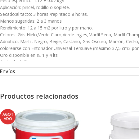
Peso especifico: 1.12 ± 0.02 kg/l
Aplicación: pincel, rodillo o soplete.
Secado:al tacto: 3 horas /repintado 8 horas.
Manos sugeridas: 2 a 3 manos
Rendimiento: 12 a 15 m2 por litro y por mano.
Colores: Gris Hielo,Verde Claro,Verde Ingles,Marfil Seda, Marfil Champ
Adriático, Marfil, Negro, Beige, Castaño, Gris Oscuro, Marrón, Cedro
colorearse con Entonador Universal Tersuave (máximo 37,5 cm3 por litr
Oro disponible en ¼, 1 y 4 lts.
Acabado: brillante
Diluyente y limpieza: Aguarrás mineral/solvente industrial (soplete)
Envíos
Presentaciones:¼, ½, 1, 4 y 20 litros.
Modo de Uso
Productos relacionados
La superficie a pintar debe estar limpia, seca, libre de grasitud, óxi
No deben quedar vestigios de óxido. Lijar con lija n° 100, eliminar e
AGOT
Maderas: Eliminar restos de limpiadores, ceras o protectores siliconado
ADO
partir del 25% según la dureza de la madera (a mayor dureza, mayor di
mortero y pH entre 7 y 8. Aplicar una primera mano con una dilución 