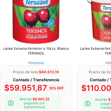
mampostería, asegurarse que la pintura anterior se encuentre firme y
condiciones generales, deberá ser eliminada completamentey proced
horas entre ellas.
Latex Exterior/Interior x 10Lts. Blanco
Latex Exterior/Int
TERSINOL
TER
Pinturería
Pin
Precio de lista
$
66.613,19
Precio de li
Contado / Transferencia
Contado / 
$
59.951,87
$
110.0
10% OFF
Ahorrás
$
6.661,32
Ahorrás
$
pagando por
pagan
transferencia
transf