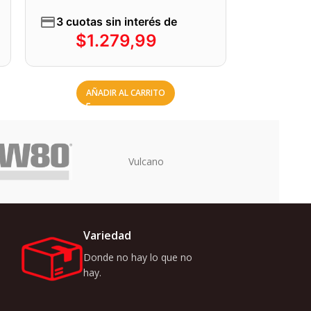
3 cuotas sin interés de
$
1.279,99
AÑADIR AL CARRITO
Uriarte
Variedad
Donde no hay lo que no
hay.