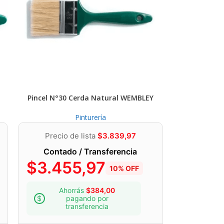
a estuviera floja, descascarada o en malas
propósito con mínima dilución, esperando 8
Pincel N°30 Cerda Natural WEMBLEY
Pinturería
Precio de lista
$
3.839,97
Contado / Transferencia
$
3.455,97
10% OFF
Ahorrás
$
384,00
pagando por
transferencia