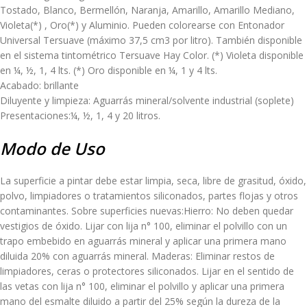
Tostado, Blanco, Bermellón, Naranja, Amarillo, Amarillo Mediano,
Violeta(*) , Oro(*) y Aluminio. Pueden colorearse con Entonador
Universal Tersuave (máximo 37,5 cm3 por litro). También disponible
en el sistema tintométrico Tersuave Hay Color. (*) Violeta disponible
en ¼, ½, 1, 4 lts. (*) Oro disponible en ¼, 1 y 4 lts.
Acabado: brillante
Diluyente y limpieza: Aguarrás mineral/solvente industrial (soplete)
Presentaciones:¼, ½, 1, 4 y 20 litros.
Modo de Uso
La superficie a pintar debe estar limpia, seca, libre de grasitud, óxido,
polvo, limpiadores o tratamientos siliconados, partes flojas y otros
contaminantes. Sobre superficies nuevas:Hierro: No deben quedar
vestigios de óxido. Lijar con lija n° 100, eliminar el polvillo con un
trapo embebido en aguarrás mineral y aplicar una primera mano
diluida 20% con aguarrás mineral. Maderas: Eliminar restos de
limpiadores, ceras o protectores siliconados. Lijar en el sentido de
las vetas con lija n° 100, eliminar el polvillo y aplicar una primera
mano del esmalte diluido a partir del 25% según la dureza de la