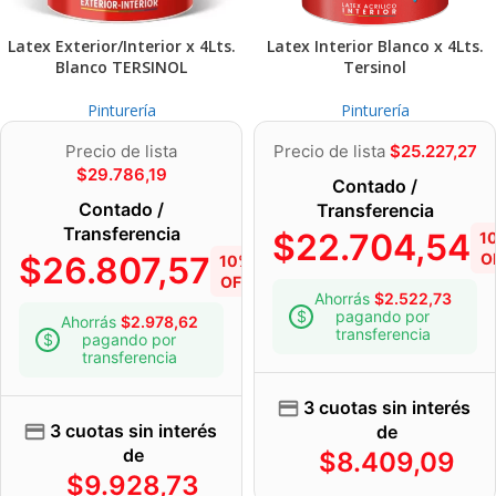
Latex Exterior/Interior x 4Lts.
Latex Interior Blanco x 4Lts.
Blanco TERSINOL
Tersinol
Pinturería
Pinturería
Precio de lista
Precio de lista
$
25.227,27
$
29.786,19
Contado /
Contado /
Transferencia
Transferencia
$
22.704,54
1
$
26.807,57
O
10%
OFF
Ahorrás
$
2.522,73
pagando por
Ahorrás
$
2.978,62
transferencia
pagando por
transferencia
3 cuotas sin interés
3 cuotas sin interés
de
de
$
8.409,09
$
9.928,73