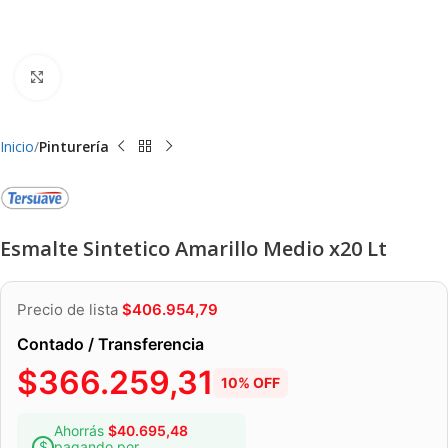
Clic para ampliar
Inicio
Pinturería
Esmalte Sintetico Amarillo Medio x20 Lt
Precio de lista
$
406.954,79
Contado / Transferencia
$
366.259,31
10% OFF
Ahorrás
$
40.695,48
pagando por