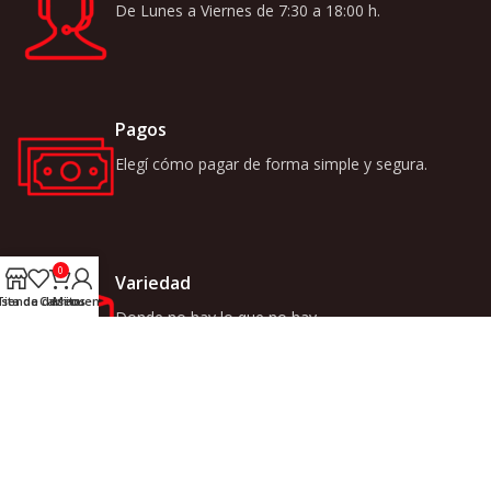
De Lunes a Viernes de 7:30 a 18:00 h.
Pagos
Elegí cómo pagar de forma simple y segura.
0
Variedad
ista de deseos
Tienda
Carrito
Mi cuenta
Donde no hay lo que no hay.
LINKS