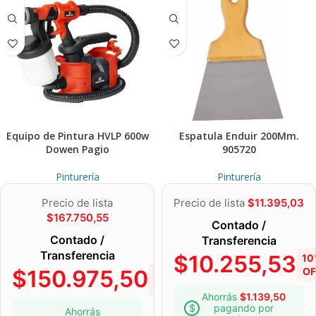
Equipo de Pintura HVLP 600w
Espatula Enduir 200Mm.
Dowen Pagio
905720
Pinturería
Pinturería
Precio de lista
Precio de lista
$
11.395,03
$
167.750,55
Contado /
Contado /
Transferencia
Transferencia
$
10.255,53
10
$
150.975,50
OF
10%
OFF
Ahorrás
$
1.139,50
pagando por
Ahorrás