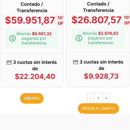
Contado /
Contado /
Transferencia
Transferencia
$
26.807,57
$
59.951,87
10
10%
OF
OFF
Ahorrás
$
2.978,62
Ahorrás
$
6.661,32
pagando por
pagando por
transferencia
transferencia
3 cuotas sin interés
3 cuotas sin interés
de
de
$
9.928,73
$
22.204,40
LEER MÁS
AÑADIR AL CARRITO