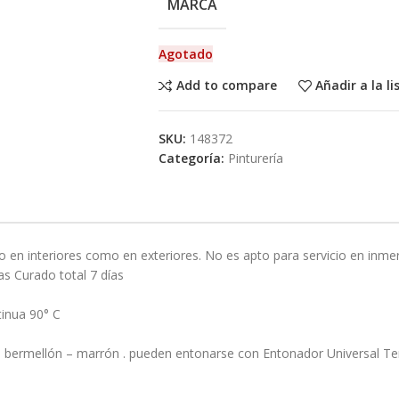
MARCA
Agotado
Add to compare
Añadir a la l
SKU:
148372
Categoría:
Pinturería
o en interiores como en exteriores. No es apto para servicio en inmer
as Curado total 7 días
inua 90° C
lo – bermellón – marrón . pueden entonarse con Entonador Universal T