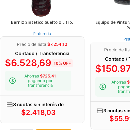
Barniz Sintetico Suelto x Litro.
Equipo de Pintu
P
Pinturería
Pin
Precio de lista
$
7.254,10
Precio de li
Contado / Transferencia
Contado / 
$
6.528,69
10% OFF
$
150.9
Ahorrás
$
725,41
pagando por
Ahorrás
$
transferencia
pagan
transf
3 cuotas sin interés de
3 cuotas sin
$
2.418,03
$
55.9