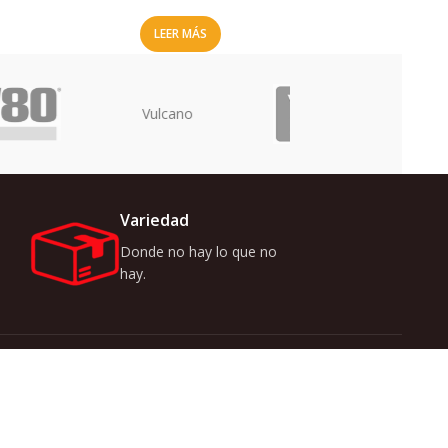
LEER MÁS
Uriarte
Variedad
Donde no hay lo que no
hay.
r ofertas y novedades
 acuerdo con nuestra
Políticas de Privacidad