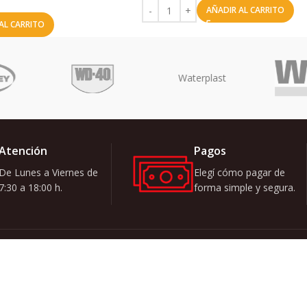
AÑADIR AL CARRITO
AL CARRITO
Atención
Pagos
De Lunes a Viernes de
Elegí cómo pagar de
7:30 a 18:00 h.
forma simple y segura.
Quiero recibi
ATEGORÍAS
zar
Se utilizará de