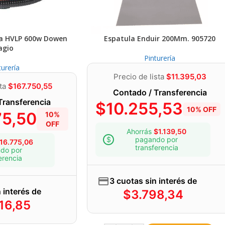
ra HVLP 600w Dowen
Espatula Enduir 200Mm. 905720
agio
Pinturería
turería
Precio de lista
$
11.395,03
sta
$
167.750,55
Contado / Transferencia
Transferencia
$
10.255,53
10% OFF
75,50
10%
OFF
Ahorrás
$
1.139,50
pagando por
16.775,06
transferencia
do por
erencia
3 cuotas sin interés de
 interés de
$
3.798,34
16,85