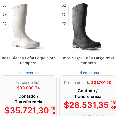
Bota Blanca Caña Larga Nº42
Bota Negra Caña Larga Nº39
Pampero
Pampero
Indumentaria
Indumentaria
Precio de lista
Precio de lista
$
31.701,50
$
39.690,34
Contado /
Contado /
Transferencia
Transferencia
$
28.531,35
10
$
35.721,30
OF
10%
OFF