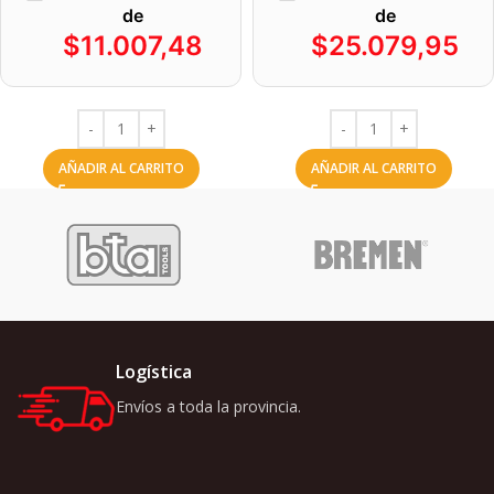
de
de
$
11.007,48
$
25.079,95
AÑADIR AL CARRITO
AÑADIR AL CARRITO
Logística
Envíos a toda la provincia.