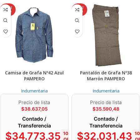
AGOT
AGOT
ADO
ADO
Camisa de Grafa Nº42 Azul
Pantalón de Grafa Nº38
PAMPERO
Marrón PAMPERO
Indumentaria
Indumentaria
Precio de lista
Precio de lista
$
38.637,05
$
35.590,48
Contado /
Contado /
Transferencia
Transferencia
$
34.773,35
$
32.031,43
10%
1
OFF
O