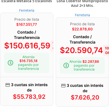
Escalera Metálica 5 Escalones
Lona Cobertor Multiproposito
Azul 2×3 Mts.
Ferretería
Ferretería
Precio de lista
Precio de lista
$
167.351,77
$
22.878,60
Contado /
Contado /
Transferencia
Transferencia
$
150.616,59
10%
$
20.590,74
OFF
1
O
Ahorrás
$
16.735,18
Ahorrás
$
2.287,86
pagando por
pagando por
transferencia
transferencia
3 cuotas sin interés
3 cuotas sin interés
de
de
$
55.783,92
$
7.626,20