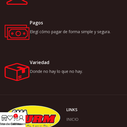
Pagos
Elegí cómo pagar de forma simple y segura.
Variedad
Donde no hay lo que no hay.
LINKS
0
INICIO
ista de deseos
Tienda
Carrito
Mi cuenta