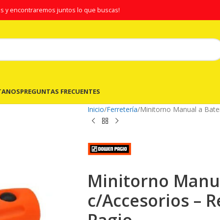
s y encontraremos juntos lo que buscas!
TANOS
PREGUNTAS FRECUENTES
Inicio
Ferretería
Minitorno Manual a Bate
Minitorno Manua
c/Accesorios – 
Pagio