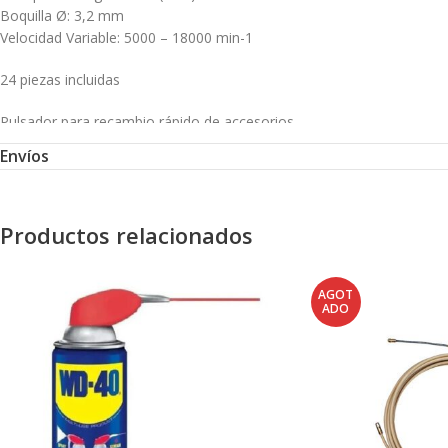
Boquilla Ø: 3,2 mm
Velocidad Variable: 5000 – 18000 min-1
24 piezas incluidas
Pulsador para recambio rápido de accesorios
Empuñadura frontal «Soft Grip»
Envíos
Velocidad variable electrónica
Conexión mini USB recarga con cualquier cargador de 5
Productos relacionados
AGOT
ADO