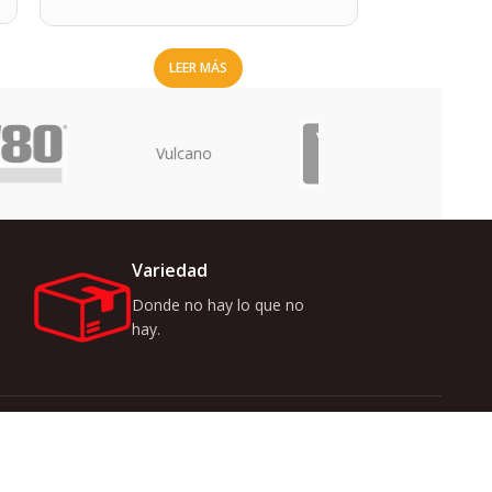
LEER MÁS
Uriarte
Variedad
Donde no hay lo que no
hay.
r ofertas y novedades