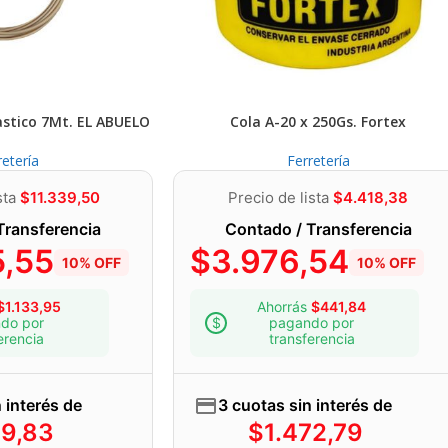
astico 7Mt. EL ABUELO
Cola A-20 x 250Gs. Fortex
retería
Ferretería
sta
$
11.339,50
Precio de lista
$
4.418,38
Transferencia
Contado / Transferencia
5,55
$
3.976,54
10% OFF
10% OFF
$
1.133,95
Ahorrás
$
441,84
do por
pagando por
erencia
transferencia
 interés de
3 cuotas sin interés de
79,83
$
1.472,79