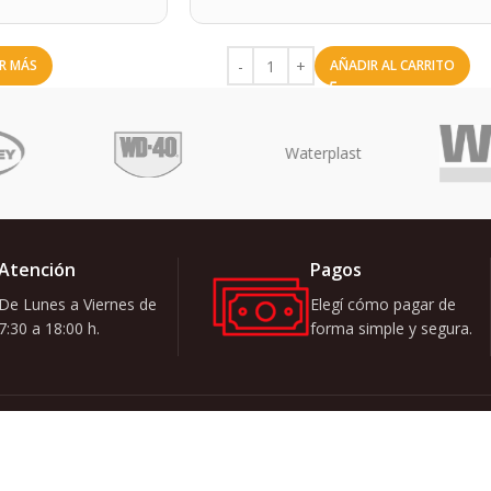
ER MÁS
AÑADIR AL CARRITO
Atención
Pagos
De Lunes a Viernes de
Elegí cómo pagar de
7:30 a 18:00 h.
forma simple y segura.
Quiero recibi
ATEGORÍAS
zar