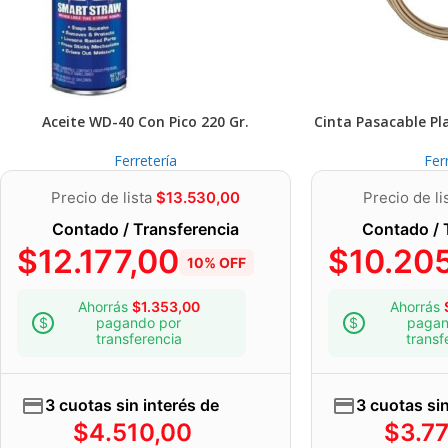
Aceite WD-40 Con Pico 220 Gr.
Cinta Pasacable Pl
Ferretería
Fer
Precio de lista
$
13.530,00
Precio de li
Contado / Transferencia
Contado / 
$
12.177,00
$
10.20
10% OFF
Ahorrás
$
1.353,00
Ahorrás
pagando por
pagan
transferencia
transf
3 cuotas sin interés de
3 cuotas sin
$
4.510,00
$
3.7