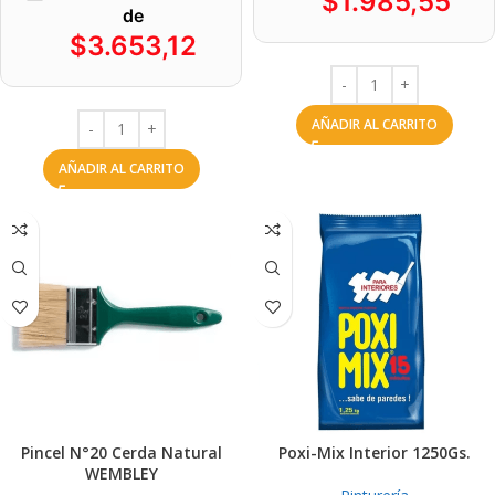
$
1.985,55
de
$
3.653,12
AÑADIR AL CARRITO
AÑADIR AL CARRITO
Pincel N°20 Cerda Natural
Poxi-Mix Interior 1250Gs.
WEMBLEY