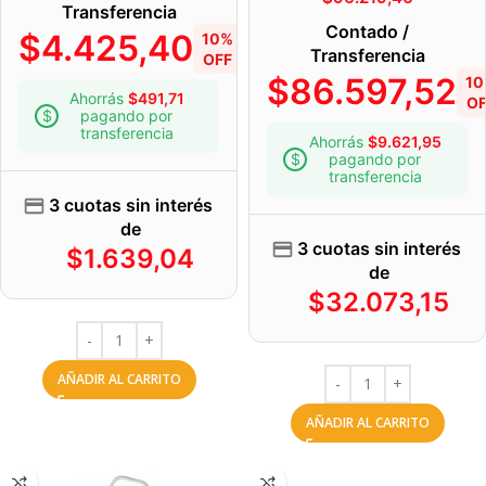
Transferencia
Contado /
$
4.425,40
10%
Transferencia
OFF
$
86.597,52
1
Ahorrás
$
491,71
OF
pagando por
transferencia
Ahorrás
$
9.621,95
pagando por
transferencia
3 cuotas sin interés
de
3 cuotas sin interés
$
1.639,04
de
$
32.073,15
AÑADIR AL CARRITO
AÑADIR AL CARRITO