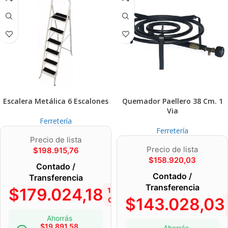
Escalera Metálica 6 Escalones
Quemador Paellero 38 Cm. 1
Via
Ferretería
Ferretería
Precio de lista
Precio de lista
$
198.915,76
$
158.920,03
Contado /
Contado /
Transferencia
Transferencia
$
179.024,18
10%
$
143.028,03
OFF
Ahorrás
$
19.891,58
Ahorrás