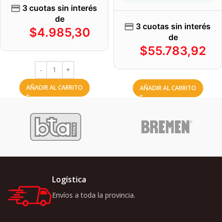
3 cuotas sin interés
de
3 cuotas sin interés
$
4.985,30
de
$
55.783,92
AÑADIR AL CARRITO
AÑADIR AL CARRITO
Logística
Envíos a toda la provincia.