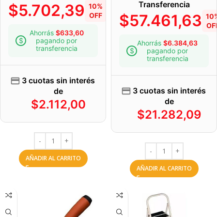
Transferencia
$
5.702,39
10%
OFF
$
57.461,63
10
OF
Ahorrás
$
633,60
pagando por
Ahorrás
$
6.384,63
transferencia
pagando por
transferencia
3 cuotas sin interés
3 cuotas sin interés
de
de
$
2.112,00
$
21.282,09
AÑADIR AL CARRITO
AÑADIR AL CARRITO